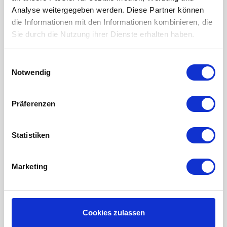
ERSATZFILTER / GERÄTEFILTER
Analyse weitergegeben werden. Diese Partner können
LUFTHEIZUNG FILTER
die Informationen mit den Informationen kombinieren, die
Sie durch die Nutzung ihrer Dienste erhalten haben.
FILTERMATTEN / TÜCHER
TASCHENFILTER
Einwilligungsauswahl
Notwendig
KEGELFILTER
PROBIOTISCHE REINIGUNGSPRODUKTE
Präferenzen
Wartung der Lüftungsanlage
INFORMATIONEN ÜBER WRG LÜFTUNG
Statistiken
RAUMKLIMA-MONITOR UHOO!
Marketing
Mein Konto
Kundenkonto anlegen
Meine Bestellungen
Cookies zulassen
Meine Nachrichten (Tickets)