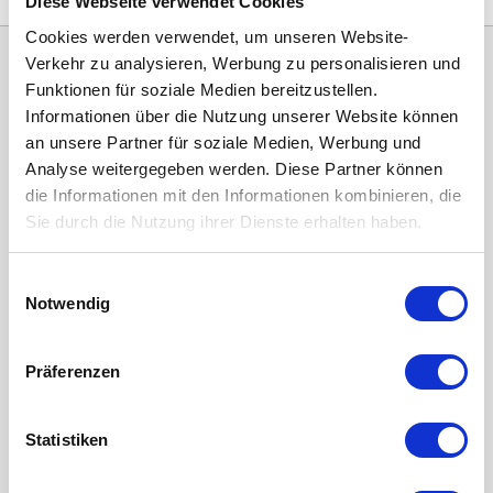
€16,95
Diese Webseite verwendet Cookies
Cookies werden verwendet, um unseren Website-
Verkehr zu analysieren, Werbung zu personalisieren und
Funktionen für soziale Medien bereitzustellen.
Informationen über die Nutzung unserer Website können
an unsere Partner für soziale Medien, Werbung und
Analyse weitergegeben werden. Diese Partner können
die Informationen mit den Informationen kombinieren, die
Sie durch die Nutzung ihrer Dienste erhalten haben.
Kategorien
Einwilligungsauswahl
ERSATZFILTER / GERÄTEFILTER
Notwendig
LUFTHEIZUNG FILTER
Präferenzen
FILTERMATTEN / TÜCHER
TASCHENFILTER
Statistiken
KEGELFILTER
PROBIOTISCHE REINIGUNGSPRODUKTE