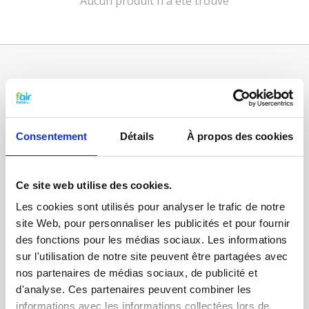
Aucun produit n'a été trouvé
Consentement
Détails
À propos des cookies
Ce site web utilise des cookies.
Catégories
Les cookies sont utilisés pour analyser le trafic de notre
FILTRES VMC DOUBLE FLUX
site Web, pour personnaliser les publicités et pour fournir
FILTRE À AIR POUR CHAUFFAGE
des fonctions pour les médias sociaux. Les informations
sur l'utilisation de notre site peuvent être partagées avec
TISSUS FILTRANTS ET MATS
nos partenaires de médias sociaux, de publicité et
FILTRES À POCHES
d'analyse. Ces partenaires peuvent combiner les
informations avec les informations collectées lors de