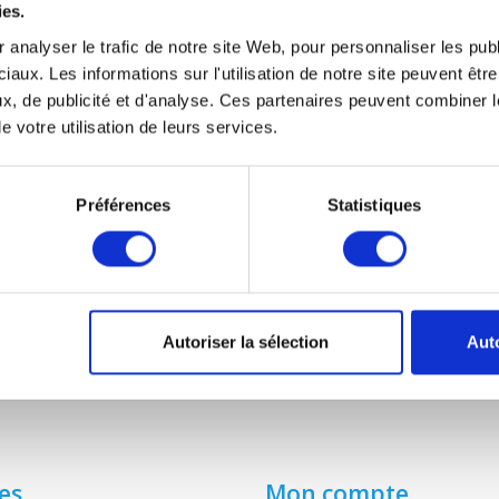
ies.
 analyser le trafic de notre site Web, pour personnaliser les publ
DN 125 (10 PCs - G3)
iaux. Les informations sur l'utilisation de notre site peuvent êt
€21,50
x, de publicité et d'analyse. Ces partenaires peuvent combiner l
e votre utilisation de leurs services.
Préférences
Statistiques
Autoriser la sélection
Auto
es
Mon compte