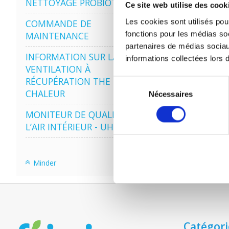
NETTOYAGE PROBIOTIQUE
Ce site web utilise des cook
Les cookies sont utilisés pour
COMMANDE DE
fonctions pour les médias soc
MAINTENANCE
partenaires de médias sociau
INFORMATION SUR LA
informations collectées lors d
VENTILATION À
RÉCUPÉRATION THE
Sélection
CHALEUR
Nécessaires
du
consentement
MONITEUR DE QUALITÉ DE
L’AIR INTÉRIEUR - UHOO
Minder
Catégori