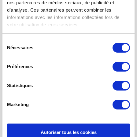
nos partenaires de médias sociaux, de publicité et
FILTRE À AIR POUR CHAUFFAGE
d'analyse. Ces partenaires peuvent combiner les
TISSUS FILTRANTS ET MATS
informations avec les informations collectées lors de
votre utilisation de leurs services.
FILTRES À POCHES
FILTRE POUR BOUCHE
Sélection
Nécessaires
du
NETTOYAGE PROBIOTIQUE
consentement
COMMANDE DE MAINTENANCE
Préférences
INFORMATION SUR LA VENTILATION À
RÉCUPÉRATION THE CHALEUR
Statistiques
MONITEUR DE QUALITÉ DE L’AIR INTÉRIEUR - UHOO
Mon compte
Marketing
S'inscrire
Mes commandes
Autoriser tous les cookies
Mes billets