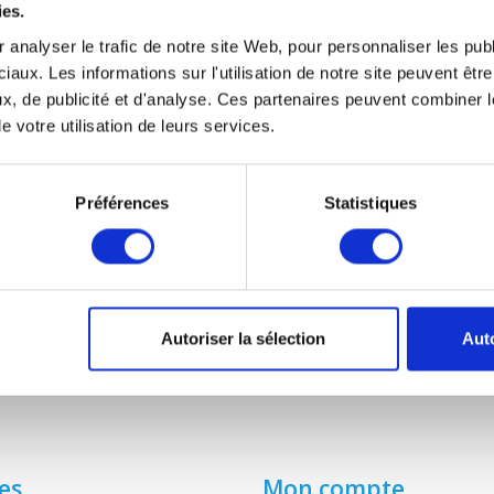
ies.
 analyser le trafic de notre site Web, pour personnaliser les publ
T-AXIA SENTINEL KINETIC PLUS E
iaux. Les informations sur l'utilisation de notre site peuvent êt
€12,95
x, de publicité et d'analyse. Ces partenaires peuvent combiner l
€13,95
e votre utilisation de leurs services.
Préférences
Statistiques
Autoriser la sélection
Auto
es
Mon compte