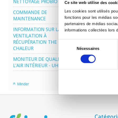
NETTOYAGE PROBIOTIQUE
Ce site web utilise des cook
Les cookies sont utilisés pour
COMMANDE DE
VEN
fonctions pour les médias soc
MAINTENANCE
partenaires de médias sociau
INFORMATION SUR LA
informations collectées lors d
VENTILATION À
RÉCUPÉRATION THE
Sélection
CHALEUR
Nécessaires
du
consentement
MONITEUR DE QUALITÉ DE
L’AIR INTÉRIEUR - UHOO
Minder
Catégori