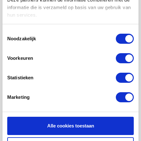
LUCHTVERWARMING FILTERS
informatie die is verzameld op basis van uw gebruik van
hun services.
FILTERDOEKEN / MATTEN
ZAKKENFILTERS
Toestemmingsselectie
Noodzakelijk
KEGELFILTERS - CONISCHE FILTERS
PROBIOTISCHE REINIGINGSPRODUCTEN
Voorkeuren
ONDERHOUD WTW VENTILATIE
INFORMATIE OVER WTW VENTILATIE
Statistieken
UHOO - DÈ BINNENKLIMAAT MONITOR
Marketing
Mijn account
Registreren
Mijn bestellingen
Alle cookies toestaan
Mijn tickets