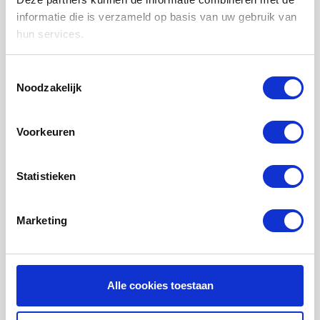
LUCHTVERWARMING FILTERS
informatie die is verzameld op basis van uw gebruik van
hun services.
FILTERDOEKEN / MATTEN
ZAKKENFILTERS
Toestemmingsselectie
Noodzakelijk
KEGELFILTERS - CONISCHE FILTERS
PROBIOTISCHE REINIGINGSPRODUCTEN
Voorkeuren
ONDERHOUD WTW VENTILATIE
INFORMATIE OVER WTW VENTILATIE
Statistieken
UHOO - DÈ BINNENKLIMAAT MONITOR
Marketing
Mijn account
Registreren
Mijn bestellingen
Alle cookies toestaan
Mijn tickets