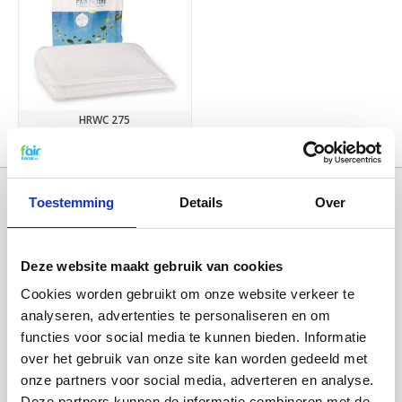
HRWC 275
€13,95
Toestemming
Details
Over
Deze website maakt gebruik van cookies
Cookies worden gebruikt om onze website verkeer te
analyseren, advertenties te personaliseren en om
functies voor social media te kunnen bieden. Informatie
over het gebruik van onze site kan worden gedeeld met
Categorieën
onze partners voor social media, adverteren en analyse.
WTW FILTERS
Deze partners kunnen de informatie combineren met de