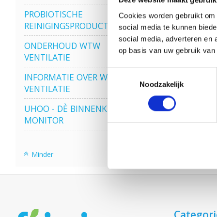
Deze website maakt gebruik
PROBIOTISCHE
Cookies worden gebruikt om o
REINIGINGSPRODUCTEN
social media te kunnen biede
social media, adverteren en 
ONDERHOUD WTW
op basis van uw gebruik van
VENTILATIE
Toestemmingsselectie
INFORMATIE OVER WTW
Noodzakelijk
VENTILATIE
UHOO - DÈ BINNENKLIMAAT
MONITOR
Minder
Categor