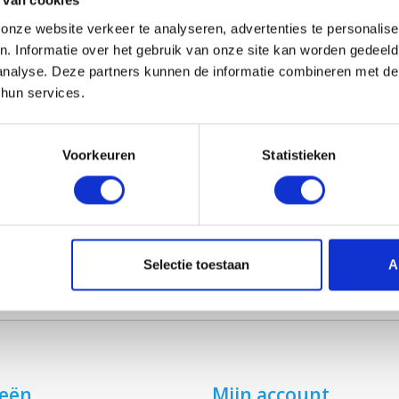
 van cookies
nze website verkeer te analyseren, advertenties te personalise
n. Informatie over het gebruik van onze site kan worden gedeel
HRWC 275
analyse. Deze partners kunnen de informatie combineren met de 
€13,95
 hun services.
Voorkeuren
Statistieken
Selectie toestaan
A
ieën
Mijn account