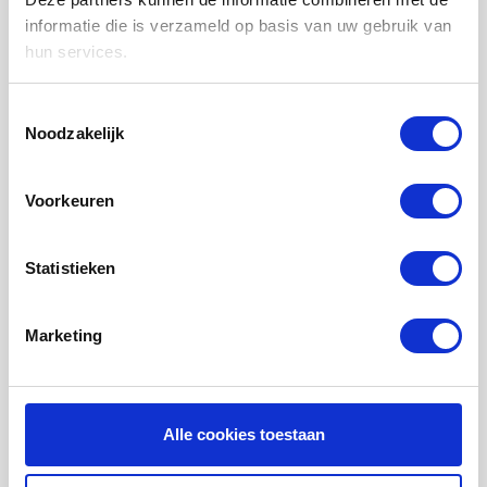
LUCHTVERWARMING FILTERS
informatie die is verzameld op basis van uw gebruik van
hun services.
FILTERDOEKEN / MATTEN
ZAKKENFILTERS
Toestemmingsselectie
Noodzakelijk
KEGELFILTERS - CONISCHE FILTERS
PROBIOTISCHE REINIGINGSPRODUCTEN
Voorkeuren
ONDERHOUD WTW VENTILATIE
INFORMATIE OVER WTW VENTILATIE
Statistieken
UHOO - DÈ BINNENKLIMAAT MONITOR
Marketing
Mijn account
Registreren
Mijn bestellingen
Alle cookies toestaan
Mijn tickets