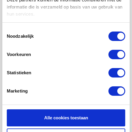
LUCHTVERWARMING FILTERS
informatie die is verzameld op basis van uw gebruik van
hun services.
FILTERDOEKEN / MATTEN
ZAKKENFILTERS
Toestemmingsselectie
Noodzakelijk
KEGELFILTERS - CONISCHE FILTERS
PROBIOTISCHE REINIGINGSPRODUCTEN
Voorkeuren
ONDERHOUD WTW VENTILATIE
INFORMATIE OVER WTW VENTILATIE
Statistieken
UHOO - DÈ BINNENKLIMAAT MONITOR
Marketing
Mijn account
Registreren
Mijn bestellingen
Alle cookies toestaan
Mijn tickets