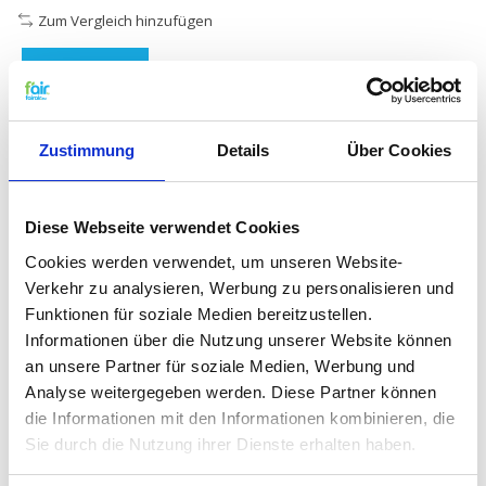
Zum Vergleich hinzufügen
Beschreibung
Synthetischer
Zustimmung
Details
Über Cookies
Taschenfilter –
287x287x600 mm – 3
Diese Webseite verwendet Cookies
oder 4 Taschen
Cookies werden verwendet, um unseren Website-
Verkehr zu analysieren, Werbung zu personalisieren und
Dieser
synthetische Taschenfilter
in der Größe
Funktionen für soziale Medien bereitzustellen.
287x287x600 mm
mit
3 oder 4 Taschen
wurde für
Informationen über die Nutzung unserer Website können
eine
zuverlässige Feinstaubfiltration
in
an unsere Partner für soziale Medien, Werbung und
professionellen RLT-Anlagen entwickelt.
Analyse weitergegeben werden. Diese Partner können
Das
formstabile, synthetische Filtermedium
die Informationen mit den Informationen kombinieren, die
gewährleistet einen stabilen Luftstrom und eine
Sie durch die Nutzung ihrer Dienste erhalten haben.
gute Staubspeicherkapazität. Dadurch eignet sich
dieser Filter für
Büro- und Verwaltungsgebäude,