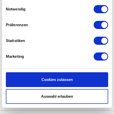
Schulen, Technikräume, leichte Industrie und
Einwilligungsauswahl
HVAC-Anwendungen mit allgemeinen
Notwendig
Anforderungen an die Luftqualität
,
beispielsweise für die
Vorfiltration und
allgemeine Feinstaubfiltration in RLT-Geräten
.
Präferenzen
Eigenschaften
Statistiken
Abmessungen: 287x287x600 mm
Taschenlänge: 600 mm
Anzahl der Taschen: 3 oder 4
Marketing
ISO 16890 Filterklasse: ISO coarse / ePM10,
ePM1
Konstruktion: Kunststoffrahmen, synthetisches
Medium, feuchtigkeitsbeständig
Geeignet für: Gewerbe, Büros, Technikräume
Cookies zulassen
Empfohlene Verwendung: Feinstaubfiltration in
RLT-Anlagen
Hinweis: einsetzbar als Feinfilter (Feinstaub)
Auswahl erlauben