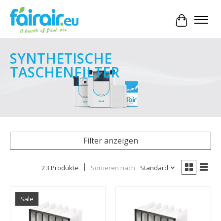
Ihr Waren
SYNTHETISCHE
TASCHENFILTER
Filter anzeigen
23 Produkte
Sortieren nach
Standard
Sale