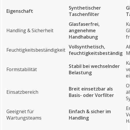
Synthetischer
G
Eigenschaft
Taschenfilter
T
Glasfaserfrei,
K
Handling & Sicherheit
angenehme
G
Handhabung
f
Vollsynthetisch,
A
Feuchtigkeitsbeständigkeit
feuchtigkeitsbeständig
M
K
Stabil bei wechselnder
Formstabilität
v
Belastung
e
O
Breit einsetzbar als
Einsatzbereich
ä
Basis- oder Vorfilter
S
E
Geeignet für
Einfach & sicher im
V
Wartungsteams
Handling
H