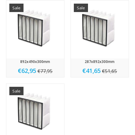
Sale
Sale
892x490x300mm
287x892x300mm
€62,95
€41,65
€77,95
€51,65
Sale