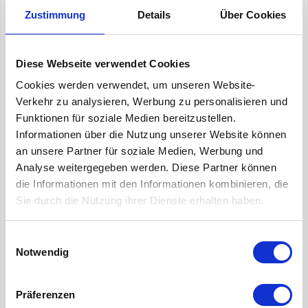
- Eine gute Staubspeicherkapazität
für stabile
Zustimmung
Details
Über Cookies
Leistung während der Standzeit besitzt
- Als Vor- oder Feinfilter
in ein- oder mehrstufigen
Filtrationssystemen eingesetzt werden kann
Diese Webseite verwendet Cookies
Cookies werden verwendet, um unseren Website-
Für welche Anwendungen?
Verkehr zu analysieren, Werbung zu personalisieren und
Funktionen für soziale Medien bereitzustellen.
Informationen über die Nutzung unserer Website können
- Büro- und Verwaltungsgebäude
an unsere Partner für soziale Medien, Werbung und
- Schulen, öffentliche Einrichtungen und
Analyse weitergegeben werden. Diese Partner können
Gesundheitswesen
die Informationen mit den Informationen kombinieren, die
- Gewerbliche Lüftungssysteme und Einzelhandel
Sie durch die Nutzung ihrer Dienste erhalten haben.
- Technikräume, Serverräume und leichte Industrie
- Produktions- und Logistikumgebungen
- RLT-Anlagen mit Standard- bis mittleren
Einwilligungsauswahl
Luftvolumenströmen
Notwendig
Vorteile für Installateure &
Präferenzen