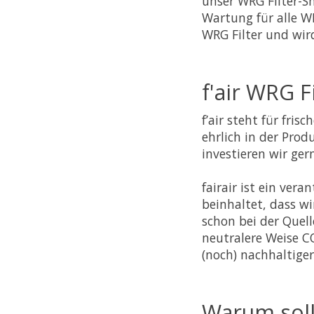
unser WRG Filter-S
Wartung für alle W
WRG Filter und wir
f'air WRG F
f’air steht für fris
ehrlich in der Pro
investieren wir ger
fairair ist ein ve
beinhaltet, dass w
schon bei der Quell
neutralere Weise C
(noch) nachhaltiger
Warum sollt