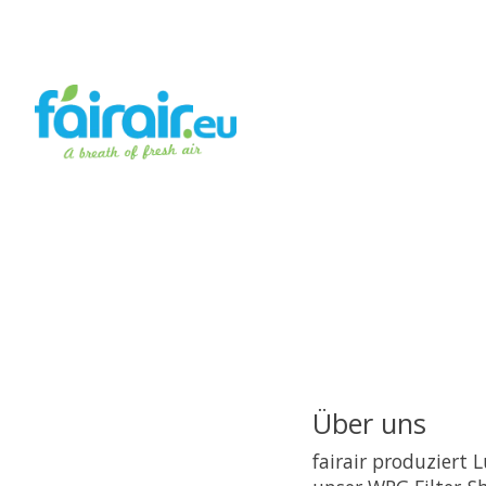
Über uns
fairair produziert 