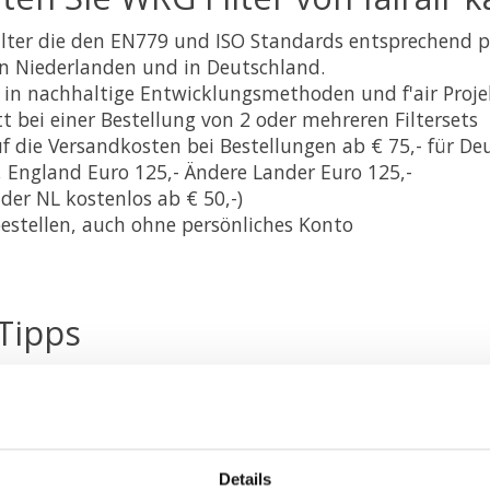
ilter die den EN779 und ISO Standards entsprechend p
en Niederlanden und in Deutschland.
rt in nachhaltige Entwicklungsmethoden und f'air Proje
 bei einer Bestellung von 2 oder mehreren Filtersets
f die Versandkosten bei Bestellungen ab € 75,- für D
h, England Euro 125,- Ändere Lander Euro 125,-
der NL kostenlos ab € 50,-)
bestellen, auch ohne persönliches Konto
Tipps
lche Ideen oder Tipps für uns haben oder weitere Info
nden Sie sich bitte an unseren
Kundenservice
.
Details