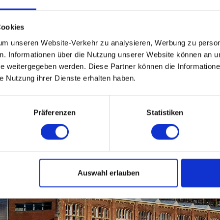
den Sozialen Medien
r über
Facebook
und
Twitter
oder melden Sie sich an f
Cookies
Sie die Vorteile unseres Erinnerungsservices und erhal
r Online Rabatte und ein gesundes Raumklima.
m unseren Website-Verkehr zu analysieren, Werbung zu persona
en. Informationen über die Nutzung unserer Website können an un
 weitergegeben werden. Diese Partner können die Informatione
ie Nutzung ihrer Dienste erhalten haben.
Präferenzen
Statistiken
Auswahl erlauben