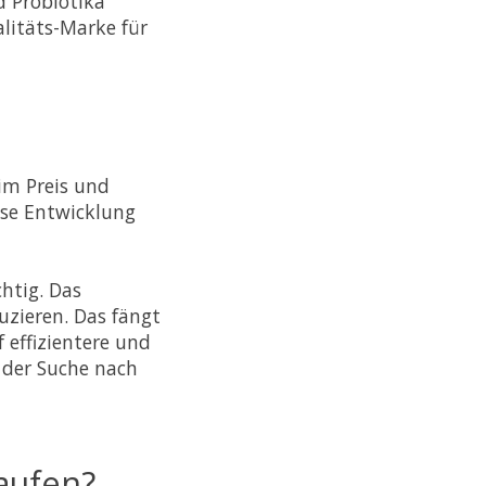
d Probiotika
alitäts-Marke für
 im Preis und
ese Entwicklung
htig. Das
uzieren. Das fängt
f effizientere und
 der Suche nach
kaufen?