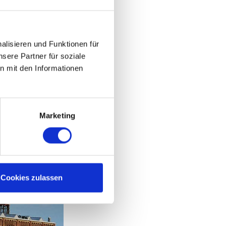
ür unseren
ten Sie aktuelle
lisieren und Funktionen für
sere Partner für soziale
n mit den Informationen
Marketing
Cookies zulassen