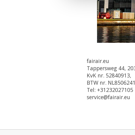
fairair.eu
Tappersweg 44, 203
KvK nr. 52840913,
BTW nr. NL850624
Tel: +31232027105
service@fairair.eu