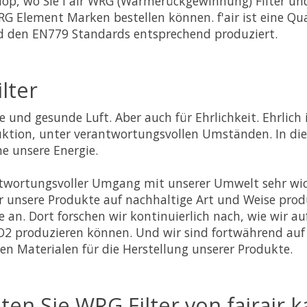
hop, wo Sie f'air WRG (Wärmerückgewinnung) Filter un
RG Element Marken bestellen können. f'air ist eine Qu
d den EN779 Standards entsprechend produziert.
ilter
che und gesunde Luft. Aber auch für Ehrlichkeit. Ehrlich
duktion, unter verantwortungsvollen Umständen. In di
ne unsere Energie.
rantwortungsvoller Umgang mit unserer Umwelt sehr wic
ir unsere Produkte auf nachhaltige Art und Weise prod
e an. Dort forschen wir kontinuierlich nach, wie wir au
O2 produzieren können. Und wir sind fortwährend auf
en Materialen für die Herstellung unserer Produkte.
en Sie WRG Filter von fairair 