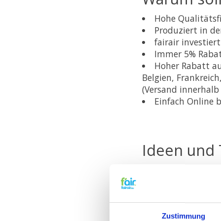
Hohe Qualitätsf
Produziert in d
fairair investie
Immer 5% Rabatt
Hoher Rabatt au
Belgien, Frankreic
(Versand innerhalb 
Einfach Online 
Ideen und 
Falls Sie irgendwe
wünschen, dann we
Zustimmung