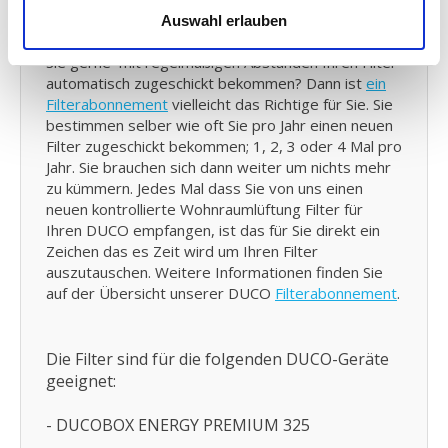
Filterabonnement:
Auswahl erlauben
Sind Sie zufrieden über unser Produkt und würden
Sie gerne mit regelmäßigen Abständen Ihren Filter
automatisch zugeschickt bekommen? Dann ist
ein
Filterabonnement
vielleicht das Richtige für Sie. Sie
bestimmen selber wie oft Sie pro Jahr einen neuen
Filter zugeschickt bekommen; 1, 2, 3 oder 4 Mal pro
Jahr. Sie brauchen sich dann weiter um nichts mehr
zu kümmern. Jedes Mal dass Sie von uns einen
neuen kontrollierte Wohnraumlüftung Filter für
Ihren DUCO empfangen, ist das für Sie direkt ein
Zeichen das es Zeit wird um Ihren Filter
auszutauschen. Weitere Informationen finden Sie
auf der Übersicht unserer DUCO
Filterabonnement
.
Die Filter sind für die folgenden DUCO-Geräte
geeignet:
- DUCOBOX ENERGY PREMIUM 325