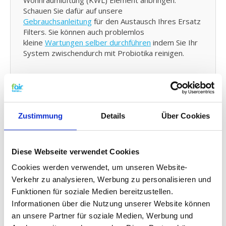
Wohnraumlüftung (KWL) Element anbringen.
Schauen Sie dafür auf unsere
Gebrauchsanleitung
für den Austausch Ihres Ersatz
Filters. Sie können auch problemlos
kleine
Wartungen selber durchführen
indem Sie Ihr
System zwischendurch mit Probiotika reinigen.
G4 Qualität zu einem G3 Preis:
f'air G3 Filter haben eine Auffangkapazität von 92%.
Die Auffangkapazität eines G3 Filters muss den
Zustimmung
Details
Über Cookies
festgelegten EN779 Standards entsprechend
zwischen 80% und 90% betragen. Das bedeutet
konkret das f'air G3 Filter eine höhere Effizienz
Diese Webseite verwendet Cookies
haben und also mehr Schmutz auffangen als der
Standard vorschreibt. Sie können sich daher sicher
Cookies werden verwendet, um unseren Website-
sein, das Sie einen hohen Qualitätsfilter für einen
Verkehr zu analysieren, Werbung zu personalisieren und
scharfen Preis kaufen. Lesen Sie hier alles
Funktionen für soziale Medien bereitzustellen.
über
Filterklassen und Standardisierungen.
Informationen über die Nutzung unserer Website können
an unsere Partner für soziale Medien, Werbung und