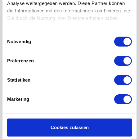
Analyse weitergegeben werden. Diese Partner können
LUFTHEIZUNG FILTER
die Informationen mit den Informationen kombinieren, die
FILTERMATTEN / TÜCHER
Sie durch die Nutzung ihrer Dienste erhalten haben.
TASCHENFILTER
Einwilligungsauswahl
KEGELFILTER
Notwendig
PROBIOTISCHE REINIGUNGSPRODUKTE
Präferenzen
Wartung der Lüftungsanlage
INFORMATIONEN ÜBER WRG LÜFTUNG
Statistiken
RAUMKLIMA-MONITOR UHOO!
Mein Konto
Marketing
Kundenkonto anlegen
Meine Bestellungen
Cookies zulassen
Meine Nachrichten (Tickets)