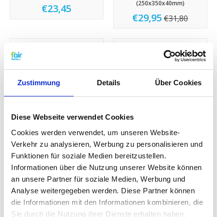
(250x350x40mm)
€23,45
€29,95
€31,80
Sale
Sale
Zustimmung
Details
Über Cookies
Diese Webseite verwendet Cookies
Cookies werden verwendet, um unseren Website-
f'air Ersatz Filter für Zehnder
f'air Ersatz Filter für PAUL WRG-
Verkehr zu analysieren, Werbung zu personalisieren und
PAUL ISO-FILTERBOX DN 160
90-Zentral
Funktionen für soziale Medien bereitzustellen.
€29,95
€29,95
€31,80
€31,80
Informationen über die Nutzung unserer Website können
an unsere Partner für soziale Medien, Werbung und
Analyse weitergegeben werden. Diese Partner können
Sale
Sale
die Informationen mit den Informationen kombinieren, die
Sie durch die Nutzung ihrer Dienste erhalten haben.