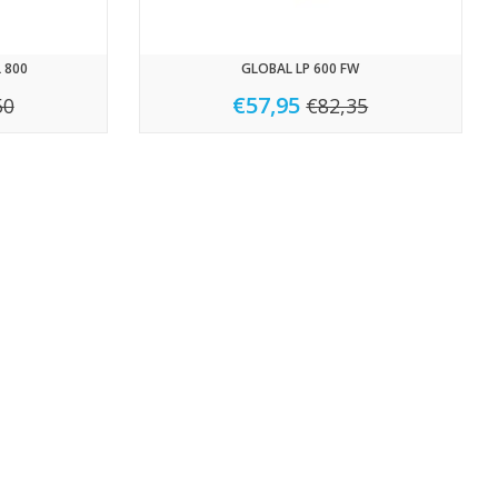
 800
GLOBAL LP 600 FW
€57,95
50
€82,35