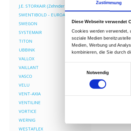
Zustimmung
J.E. STORKAIR (Zehnder)
SWENTIBOLD - EUROAIR
Diese Webseite verwendet 
SWEGON
Cookies werden verwendet, u
SYSTEMAIR
soziale Medien bereitzustell
TITON
Medien, Werbung und Analyse
UBBINK
kombinieren, die Sie durch d
VALLOX
Einwilligungsauswahl
VAILLANT
Notwendig
VASCO
VELU
VENT-AXIA
VENTILINE
VORTICE
WERNIG
WESTAFLEX