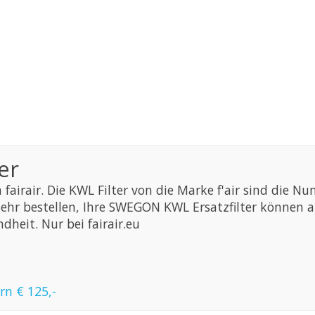
er
 fairair. Die KWL Filter von die Marke f'air sind die
mehr bestellen, Ihre SWEGON KWL Ersatzfilter können 
dheit. Nur bei fairair.eu
ern
€ 125,-