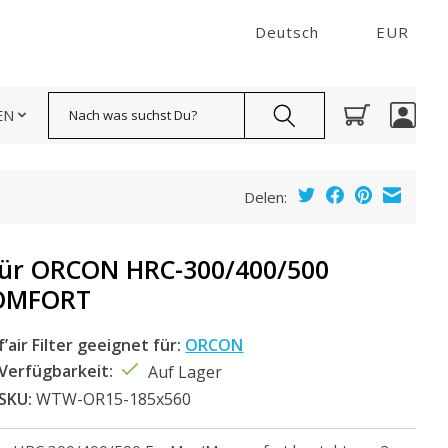
Deutsch
EUR
Suchen
EN
Delen:
r für ORCON HRC-300/400/500
OMFORT
f’air Filter geeignet für:
ORCON
Verfügbarkeit:
Auf Lager
SKU:
WTW-OR15-185x560