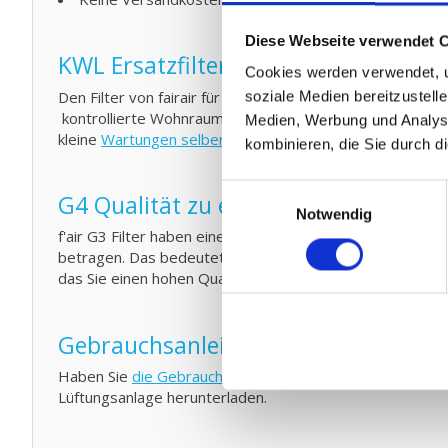
Diese Webseite verwendet 
KWL Ersatzfilter Filter Austauschen
Cookies werden verwendet, u
Den Filter von fairair für den Orcon HRC 300/400/500 E
soziale Medien bereitzustell
kontrollierte Wohnraumlüftung (KWL) Element anbringen
Medien, Werbung und Analyse
kleine
Wartungen selber durchführen
indem Sie Ihr Syste
kombinieren, die Sie durch d
Einwilligungsauswahl
G4 Qualität zu einem G3 Preis:
Notwendig
f'air G3 Filter haben eine Auffangkapazität von 92%. D
betragen. Das bedeutet konkret das f'air G3 Filter eine 
das Sie einen hohen Qualitätsfilter für einen scharfen Pre
Gebrauchsanleitung Orcon HRC 300
Haben Sie
die Gebrauchsanleitung
des Orcon HRC 300/40
Lüftungsanlage herunterladen.