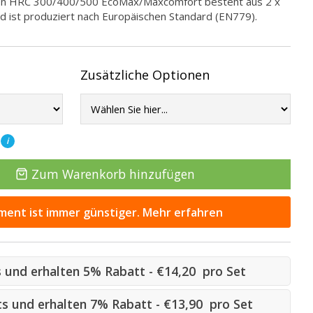
con HRC 300/400/500 EcoMax/Maxcomfort besteht aus 2 x
nd ist produziert nach Europäischen Standard (EN779).
Zusätzliche Optionen
T
i
Zum Warenkorb hinzufügen
ent ist immer günstiger. Mehr erfahren
ts und erhalten 5% Rabatt - €14,20 pro Set
Sets und erhalten 7% Rabatt - €13,90 pro Set