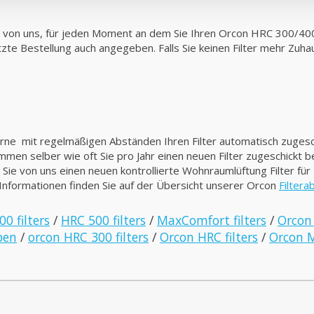
l von uns, für jeden Moment an dem Sie Ihren Orcon HRC 300/40
letzte Bestellung auch angegeben. Falls Sie keinen Filter mehr Zu
gerne mit regelmäßigen Abständen Ihren Filter automatisch zuge
stimmen selber wie oft Sie pro Jahr einen neuen Filter zugeschickt 
ie von uns einen neuen kontrollierte Wohnraumlüftung Filter für I
 Informationen finden Sie auf der Übersicht unserer Orcon
Filter
0 filters
/
HRC 500 filters
/
MaxComfort filters
/
Orcon
pen
/
orcon HRC 300 filters
/
Orcon HRC filters
/
Orcon M