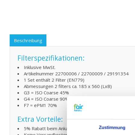
Beschreibung
Filterspezifikationen:
Inklusive MwSt.
Artikelnummer 22700006 / 22700009 / 29191354
1 Set enthält 2 Filter (EN779)
Abmessungen 2 filters ca. 185 x 560 (LxB)
G3 = ISO Coarse 45%
G4 = ISO Coarse 90%
F7 = ePM1 70%
Extra Vorteile:
Zustimmung
5% Rabatt beim Ankauf von 2 oder mehreren Produk
Keine Versandkosten ab € 75,- Andere Ländern ab €