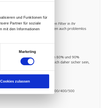
lisieren und Funktionen für
elber austauschen und den neuen Filter in Ihr
sere Partner für soziale
sch Ihres Ersatz Filters. Sie können auch problemlos
n mit den Informationen
Marketing
79 Standards entsprechend zwischen 80% und 90%
andard vorschreibt. Sie können sich daher sicher sein,
rungen.
Cookies zulassen
uchsanleitung Ihres Orcon HRC 300/400/500