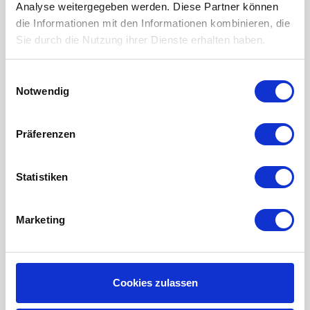
Analyse weitergegeben werden. Diese Partner können
LUFTHEIZUNG FILTER
die Informationen mit den Informationen kombinieren, die
FILTERMATTEN / TÜCHER
Sie durch die Nutzung ihrer Dienste erhalten haben.
TASCHENFILTER
Einwilligungsauswahl
KEGELFILTER
Notwendig
PROBIOTISCHE REINIGUNGSPRODUKTE
Wartung der Lüftungsanlage
Präferenzen
INFORMATIONEN ÜBER WRG LÜFTUNG
Statistiken
RAUMKLIMA-MONITOR UHOO!
Mein Konto
Marketing
Kundenkonto anlegen
Meine Bestellungen
Cookies zulassen
Meine Nachrichten (Tickets)