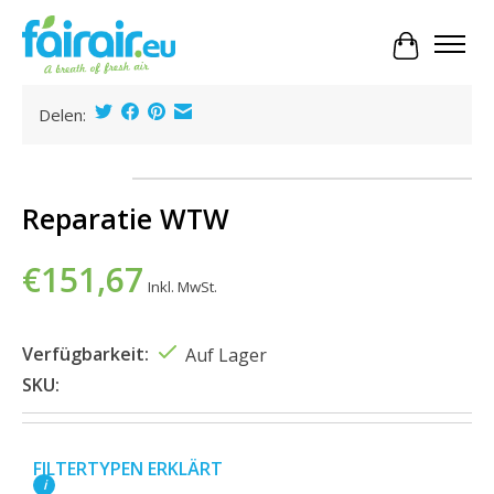
Ihr Waren
Delen:
Product image slideshow Items
Reparatie WTW
€151,67
Inkl. MwSt.
Verfügbarkeit:
Auf Lager
SKU:
FILTERTYPEN ERKLÄRT
i