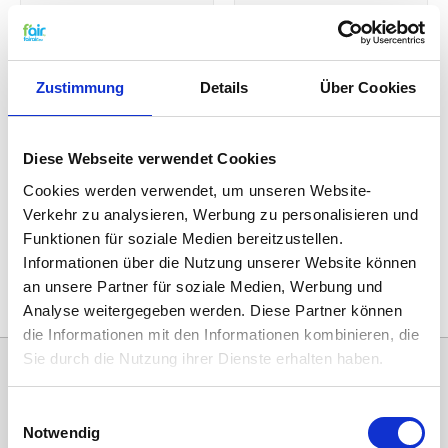
€34,50
€32,45
€36,20
Zustimmung
Details
Über Cookies
Diese Webseite verwendet Cookies
Cookies werden verwendet, um unseren Website-
Verkehr zu analysieren, Werbung zu personalisieren und
Funktionen für soziale Medien bereitzustellen.
Informationen über die Nutzung unserer Website können
ZEHNDER COMFOAIR PRO 300
ZEHNDER COMFOAIR FLEX
250/350
an unsere Partner für soziale Medien, Werbung und
€34,50
€38,45
Analyse weitergegeben werden. Diese Partner können
die Informationen mit den Informationen kombinieren, die
Sie durch die Nutzung ihrer Dienste erhalten haben.
Einwilligungsauswahl
Notwendig