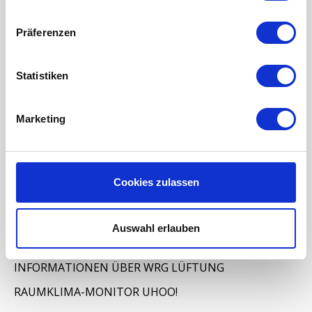
Präferenzen
Kategorien
Statistiken
ERSATZFILTER / GERÄTEFILTER
Marketing
LUFTHEIZUNG FILTER
FILTERMATTEN / TÜCHER
TASCHENFILTER
Cookies zulassen
KEGELFILTER
PROBIOTISCHE REINIGUNGSPRODUKTE
Auswahl erlauben
Wartung der Lüftungsanlage
INFORMATIONEN ÜBER WRG LÜFTUNG
RAUMKLIMA-MONITOR UHOO!