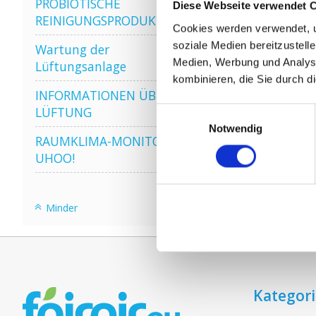
PROBIOTISCHE
Diese Webseite verwendet 
REINIGUNGSPRODUKTE
Cookies werden verwendet, u
VE
soziale Medien bereitzustell
Wartung der
Medien, Werbung und Analyse
Lüftungsanlage
kombinieren, die Sie durch d
INFORMATIONEN ÜBER WRG
LÜFTUNG
Einwilligungsauswahl
Notwendig
RAUMKLIMA-MONITOR
UHOO!
Minder
Kategor