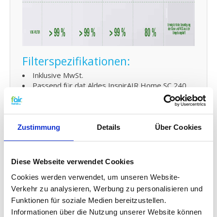
Filterspezifikationen:
Inklusive MwSt.
Passend für dat Aldes InspirAIR Home SC 240
Artikelnummer 11023340, 1102332, 11023326,
11023331, 11023438
Abmessungen ca. 178 x 185 x 5 mm (G4
Drahtrahm Filter)
Zustimmung
Details
Über Cookies
Abmessungen ca. 178 x 185 x 37 mm (G4 en M6
cassettes)
Abmessungen ca. 178 x 185 x 49 mm (F7 en F9
Diese Webseite verwendet Cookies
casettes)
Cookies werden verwendet, um unseren Website-
Verkehr zu analysieren, Werbung zu personalisieren und
Extra Vorteile:
Funktionen für soziale Medien bereitzustellen.
5% Rabatt beim Ankauf von 2 oder mehreren
Informationen über die Nutzung unserer Website können