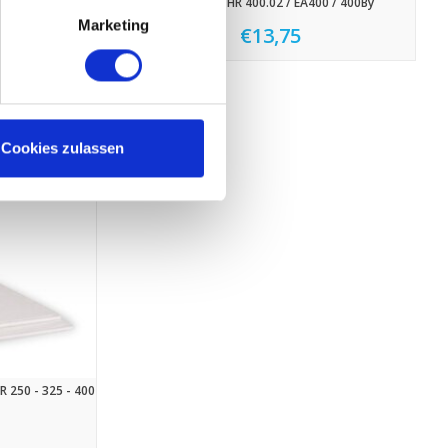
ent
Airmaster HR 400.02 / EA400 / 400By
Marketing
€13,75
95
Cookies zulassen
R 250 - 325 - 400