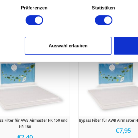
Airmaster HR 250.01
AWB Filter Abonnem
Präferenzen
Statistiken
€12,95
€11,65
€13,95
€12,
Auswahl erlauben
s Filter für AWB Airmaster HR 150 und
Bypass Filter für AWB Airmaster H
HR 180
€7,95
€7,40