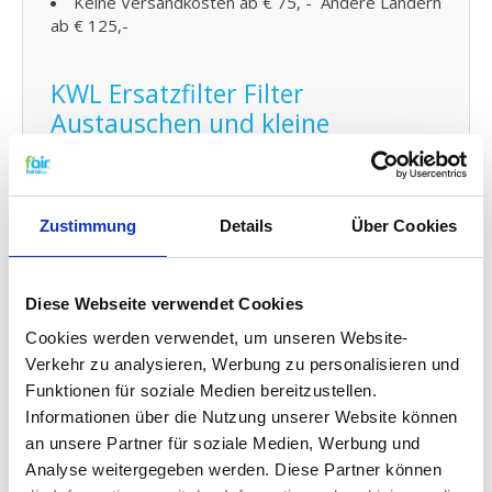
Keine Versandkosten ab € 75, - Andere Ländern
ab € 125,-
KWL Ersatzfilter Filter
Austauschen und kleine
Wartung:
Den Filter von fairair für den AWB Airmaster HR
luftungsanlage können Sie auf einfache Weise
Zustimmung
Details
Über Cookies
selber austauschen und den neuen Filter in Ihr
kontrollierte Wohnraumlüftung (KWL) Element
anbringen. Schauen Sie dafür auf
unsere
Gebrauchsanleitung
für den Austausch Ihres
Diese Webseite verwendet Cookies
Ersatz Filters. Sie können auch problemlos
Cookies werden verwendet, um unseren Website-
kleine
Wartungen selber durchführen
indem Sie Ihr
Verkehr zu analysieren, Werbung zu personalisieren und
System zwischendurch mit Probiotika reinigen.
Funktionen für soziale Medien bereitzustellen.
Informationen über die Nutzung unserer Website können
G4 Qualität zu einem G3 Preis:
an unsere Partner für soziale Medien, Werbung und
Analyse weitergegeben werden. Diese Partner können
f'air G3 Filter haben eine Auffangkapazität von 92%.