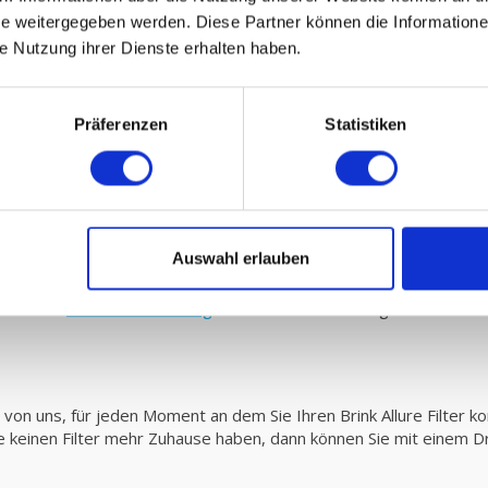
önnen Sie auf einfache Weise selber austauschen und den neuen Filt
 weitergegeben werden. Diese Partner können die Informatione
hres Ersatz Filters. Sie können auch problemlos kleine
Wartungen 
ie Nutzung ihrer Dienste erhalten haben.
Präferenzen
Statistiken
ie Auffangkapazität eines G3 Filters muss den festgelegten EN7
höhere Effizienz haben und also mehr Schmutz auffangen als der St
is kaufen. Lesen Sie hier alles über
Filterklassen und Standardisi
Auswahl erlauben
16
 hier dei
Gebrauchsanleiding
Ihres Brink Luftheizung herunterlad
n uns, für jeden Moment an dem Sie Ihren Brink Allure Filter kont
ie keinen Filter mehr Zuhause haben, dann können Sie mit einem Dru