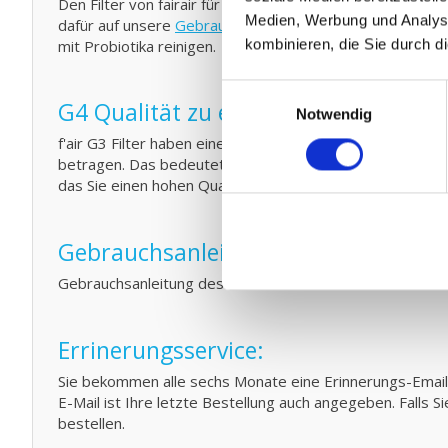
Den Filter von fairair für den Brink Allure Luftheizung k
Medien, Werbung und Analyse
dafür auf unsere
Gebrauchsanleitung
für den Austausch I
mit Probiotika reinigen.
kombinieren, die Sie durch d
Einwilligungsauswahl
G4 Qualität zu einem G3 Preis:
Notwendig
f'air G3 Filter haben eine Auffangkapazität von 92%. D
betragen. Das bedeutet konkret das f'air G3 Filter eine 
das Sie einen hohen Qualitätsfilter für einen scharfen Pre
Gebrauchsanleitung Brink Allure B-
Gebrauchsanleitung des Brink Allure verloren? Sie konnen
Errinerungsservice:
Sie bekommen alle sechs Monate eine Erinnerungs-Email vo
E-Mail ist Ihre letzte Bestellung auch angegeben. Falls S
bestellen.