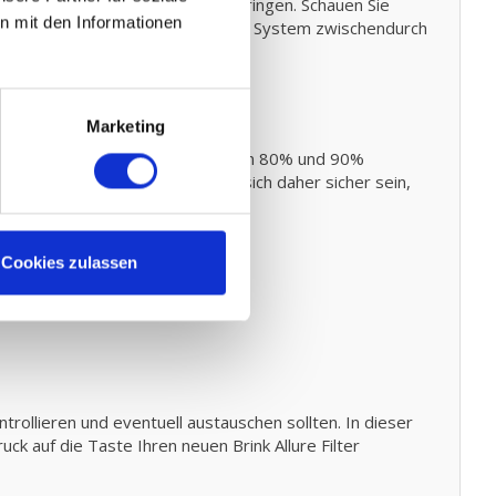
er in Ihr Luftheizung Element anbringen. Schauen Sie
n mit den Informationen
selber durchführen
indem Sie Ihr System zwischendurch
Marketing
79 Standards entsprechend zwischen 80% und 90%
andard vorschreibt. Sie können sich daher sicher sein,
erungen
Cookies zulassen
en
rollieren und eventuell austauschen sollten. In dieser
ck auf die Taste Ihren neuen Brink Allure Filter