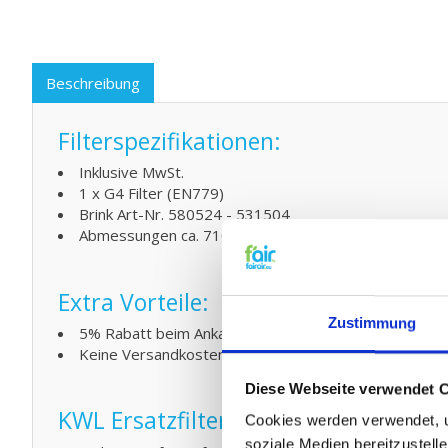
Beschreibung
Filterspezifikationen:
Inklusive MwSt.
1 x G4 Filter (EN779)
Brink Art-Nr. 580524 - 531504
Abmessungen ca. 710x525 mm
Extra Vorteile:
Zustimmung
5% Rabatt beim Ankauf von 2 oder mehreren Produk
Keine Versandkosten ab € 75,- Andere Ländern ab €
Diese Webseite verwendet 
KWL Ersatzfilter Filter Austauschen
Cookies werden verwendet, u
soziale Medien bereitzustell