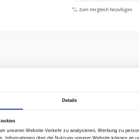
Zum Vergleich hinzufügen
Details
ten
 125,-
Cookies
 und kleine Wartung:
m unseren Website-Verkehr zu analysieren, Werbung zu persona
en. Informationen über die Nutzung unserer Website können an un