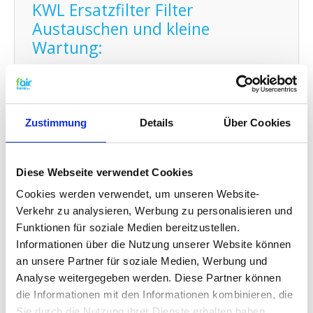
KWL Ersatzfilter Filter
Austauschen und kleine
Wartung:
Den Filter von fairair für den Codumé APURE VENT
D175 luftungsanlage können Sie auf einfache Weise
selber austauschen und den neuen Filter in Ihr
kontrollierte Wohnraumlüftung (KWL) Element
Zustimmung
Details
Über Cookies
anbringen. Schauen Sie dafür auf
unsere
Gebrauchsanleitung
für den Austausch Ihres
Ersatz Filters. Sie können auch problemlos
kleine
Wartungen selber durchführen
indem Sie Ihr
Diese Webseite verwendet Cookies
System zwischendurch mit Probiotika reinigen.
Cookies werden verwendet, um unseren Website-
Verkehr zu analysieren, Werbung zu personalisieren und
G4 Qualität zu einem G3 Preis:
Funktionen für soziale Medien bereitzustellen.
Informationen über die Nutzung unserer Website können
f'air G3 Filter haben eine Auffangkapazität von 92%.
an unsere Partner für soziale Medien, Werbung und
Die Auffangkapazität eines G3 Filters muss den
Analyse weitergegeben werden. Diese Partner können
festgelegten EN779 Standards entsprechend
zwischen 80% und 90% betragen. Das bedeutet
die Informationen mit den Informationen kombinieren, die
konkret das f'air G3 Filter eine höhere Effizienz
Sie durch die Nutzung ihrer Dienste erhalten haben.