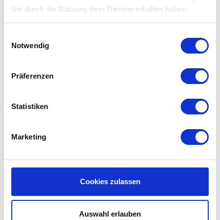
Die Auffangkapazität eines G3 Filters muss den
Sie durch die Nutzung ihrer Dienste erhalten haben.
festgelegten EN779 Standards entsprechend
zwischen 80% und 90% betragen. Das bedeutet
konkret das f'air G3 Filter eine höhere Effizienz
Einwilligungsauswahl
haben und also mehr Schmutz auffangen als der
Notwendig
Standard vorschreibt. Sie können sich daher sicher
sein, das Sie einen hohen Qualitätsfilter für einen
scharfen Preis kaufen. Lesen Sie hier alles
Präferenzen
über
Filterklassen und Standardisierungen.
Statistiken
Gebrauchsanleitung für Zehnder
ComfoD 300
Marketing
Haben Sie
die Gebrauchsanleitung
des Zehnder
ComfoD 300 verloren? Sie können hier die Original
Gebrauchsanleitung für Ihre Lüftungsanlage von
der Herstellerwebseite herunterladen.
Cookies zulassen
Errinerungsservice:
Auswahl erlauben
Sie bekommen alle sechs Monate eine Erinnerungs-