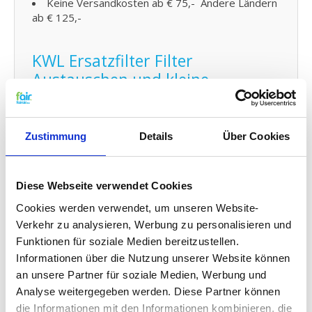
Keine Versandkosten ab € 75,- Andere Ländern
ab € 125,-
KWL Ersatzfilter Filter
Austauschen und kleine
Wartung:
Den Filter von fairair passend für die Zehnder
ComfoD 300 lüftungsanlage können Sie auf einfache
Zustimmung
Details
Über Cookies
Weise selber austauschen und den neuen Filter in
Ihr kontrollierte Wohnraumlüftung (KWL) Element
anbringen. Schauen Sie dafür auf unsere
Diese Webseite verwendet Cookies
Gebrauchsanleitung
für den Austausch Ihres Ersatz
Filters. Sie können auch problemlos
Cookies werden verwendet, um unseren Website-
kleine
Wartungen selber durchführen
indem Sie Ihr
Verkehr zu analysieren, Werbung zu personalisieren und
System zwischendurch mit Probiotika reinigen.
Funktionen für soziale Medien bereitzustellen.
Informationen über die Nutzung unserer Website können
G4 Qualität zu einem G3 Preis:
an unsere Partner für soziale Medien, Werbung und
Analyse weitergegeben werden. Diese Partner können
f'air G3 Filter haben eine Auffangkapazität von 92%.
die Informationen mit den Informationen kombinieren, die