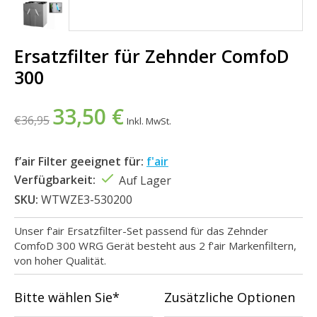
Ersatzfilter für Zehnder ComfoD
300
33,50 €
€36,95
Inkl. MwSt.
f’air Filter geeignet für:
f'air
Verfügbarkeit:
Auf Lager
SKU:
WTWZE3-530200
Unser f'air Ersatzfilter-Set passend für das Zehnder
ComfoD 300 WRG Gerät besteht aus 2 f'air Markenfiltern,
von hoher Qualität.
Bitte wählen Sie*
Zusätzliche Optionen