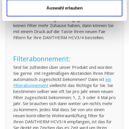
Email von uns, für jeden Moment an dem Sie Ihren
DANTHERM HCV3/4 KWL Filter kontrollieren und
Auswahl erlauben
eventuell austauschen sollten. In dieser E-Mail ist
Ihre letzte Bestellung auch angegeben. Falls Sie
keinen Filter mehr Zuhause haben, dann können Sie
mit einem Druck auf die Taste Ihren neuen f'air
Filtern fur Ihre DANTHERM HCV3/4 bestellen.
Filterabonnement:
Sind Sie zufrieden über unser Produkt und würden
Sie gerne mit regelmäßigen Abständen Ihren Filter
automatisch zugeschickt bekommen? Dann ist
ein
Filterabonnement
vielleicht das Richtige für Sie. Sie
bestimmen selber wie oft Sie pro Jahr einen neuen
Filter zugeschickt bekommen; 1, 2, 3 oder 4 Mal pro
Jahr. Sie brauchen sich dann weiter um nichts mehr
zu kümmern. Jedes Mal dass Sie von uns einen
neuen kontrollierte Wohnraumlüftung Filter für
Ihren DANTHERM HCV3/4 empfangen, ist das für
Sie direkt ein Zeichen das es Zeit wird um Ihren