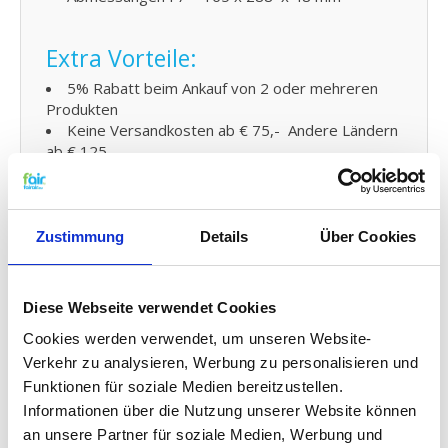
Extra Vorteile:
5% Rabatt beim Ankauf von 2 oder mehreren
Produkten
Keine Versandkosten ab € 75,- Andere Ländern
ab € 125,-
KWL Ersatzfilter Filter
Austauschen und kleine
Zustimmung
Details
Über Cookies
Wartung:
Den Filter von fairair für den DANTHERM HCV3/4
Diese Webseite verwendet Cookies
luftungsanlage können Sie auf einfache Weise
selber austauschen und den neuen Filter in Ihr
Cookies werden verwendet, um unseren Website-
kontrollierte Wohnraumlüftung (KWL) Element
Verkehr zu analysieren, Werbung zu personalisieren und
anbringen. Schauen Sie dafür auf unsere
Funktionen für soziale Medien bereitzustellen.
Gebrauchsanleitung
für den Austausch Ihres Ersatz
Informationen über die Nutzung unserer Website können
Filters. Sie können auch problemlos
an unsere Partner für soziale Medien, Werbung und
kleine
Wartungen selber durchführen
indem Sie Ihr