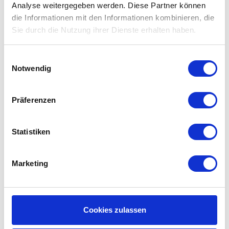
Analyse weitergegeben werden. Diese Partner können
System zwischendurch mit Probiotika reinigen.
die Informationen mit den Informationen kombinieren, die
Sie durch die Nutzung ihrer Dienste erhalten haben.
Filterklassen und
Standardisierungen:
Einwilligungsauswahl
Notwendig
Lesen Sie hier alles über
Filterklassen und
Standardisierungen.
Präferenzen
Gebrauchsanleitung DANTHERM
HCV3/4
Statistiken
Haben Sie
die Gebrauchsanleitung
des DANTHERM
HCV3/4 verloren? Sie können hier de
Gebrauchsanleitung Ihres DANTHERM HCV3/4
Marketing
Lüftungsanlage herunterladen.
Errinerungsservice:
Cookies zulassen
Sie bekommen alle sechs Monate eine Erinnerungs-