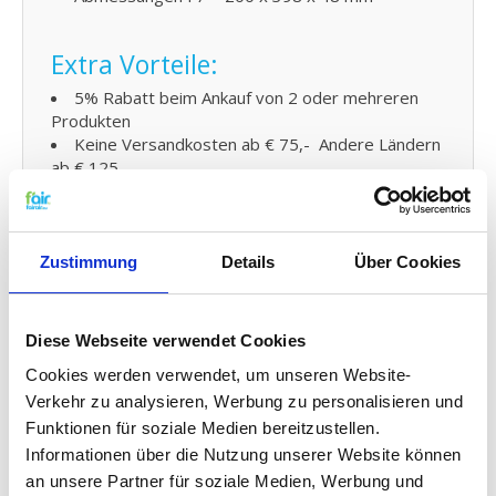
Extra Vorteile:
5% Rabatt beim Ankauf von 2 oder mehreren
Produkten
Keine Versandkosten ab € 75,- Andere Ländern
ab € 125,-
KWL Ersatzfilter Filter
Austauschen und kleine
Zustimmung
Details
Über Cookies
Wartung:
Den Filter von fairair für den DANTHERM HCV460
Diese Webseite verwendet Cookies
luftungsanlage können Sie auf einfache Weise
selber austauschen und den neuen Filter in Ihr
Cookies werden verwendet, um unseren Website-
kontrollierte Wohnraumlüftung (KWL) Element
Verkehr zu analysieren, Werbung zu personalisieren und
anbringen. Schauen Sie dafür auf unsere
Funktionen für soziale Medien bereitzustellen.
Gebrauchsanleitung
für den Austausch Ihres Ersatz
Informationen über die Nutzung unserer Website können
Filters. Sie können auch problemlos
an unsere Partner für soziale Medien, Werbung und
kleine
Wartungen selber durchführen
indem Sie Ihr