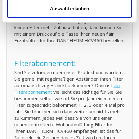
Email von uns, für jeden Moment an dem Sie Ihren
DANTHERM HCV460 KWL Filter kontrollieren und
Auswahl erlauben
eventuell austauschen sollten. In dieser E-Mail ist
Ihre letzte Bestellung auch angegeben. Falls Sie
keinen Filter mehr Zuhause haben, dann können Sie
mit einem Druck auf die Taste Ihren neuen f'air
Erzatsfilter fur Ihre DANTHERM HCV460 bestellen.
Filterabonnement:
Sind Sie zufrieden über unser Produkt und würden
Sie gerne mit regelmäßigen Abständen Ihren Filter
automatisch zugeschickt bekommen? Dann ist
ein
Filterabonnement
vielleicht das Richtige für Sie. Sie
bestimmen selber wie oft Sie pro Jahr einen neuen
Filter zugeschickt bekommen; 1, 2, 3 oder 4 Mal pro
Jahr. Sie brauchen sich dann weiter um nichts mehr
zu kümmern. Jedes Mal dass Sie von uns einen
neuen kontrollierte Wohnraumlüftung Filter für
Ihren DANTHERM HCV460 empfangen, ist das für
Sie direkt ein Zeichen das es Zeit wird um Ihren