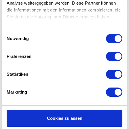
Analyse weitergegeben werden. Diese Partner können
System zwischendurch mit Probiotika reinigen.
die Informationen mit den Informationen kombinieren, die
Sie durch die Nutzung ihrer Dienste erhalten haben.
Filterklassen und
Standardisierungen:
Einwilligungsauswahl
Notwendig
Lesen Sie hier alles über
Filterklassen und
Standardisierungen.
Präferenzen
Gebrauchsanleitung DANTHERM
HCV460
Statistiken
Haben Sie
die Gebrauchsanleitung
des DANTHERM
HCV460 verloren? Sie können hier de
Gebrauchsanleitung Ihres DANTHERM HCV460
Marketing
Lüftungsanlage herunterladen.
Errinerungsservice:
Cookies zulassen
Sie bekommen alle sechs Monate eine Erinnerungs-