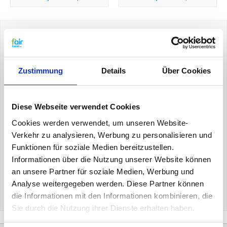
Alle Ersatzfilter für WERNIG
ANLAGE
Hier finden Sie Ersatzfilter von fairair für WERNIG
Zustimmung
Details
Über Cookies
Anlage. Die KWL Filter von die Marke f'air sind
hochwertige Filter zu einem guten Preis.
Sie erhalten 5% Rabatt, wenn Sie 2 Sätze oder mehr
Diese Webseite verwendet Cookies
bestellen, Ihre Ersatzfilter können auch vorbehandelt
werden mit f'air
Probiotika
.
Cookies werden verwendet, um unseren Website-
Das ist gut für Ihr System und gut für Ihre Gesundheit.
Verkehr zu analysieren, Werbung zu personalisieren und
Nur bei fairair.eu
Funktionen für soziale Medien bereitzustellen.
Informationen über die Nutzung unserer Website können
an unsere Partner für soziale Medien, Werbung und
- Keine Versandkosten DE > € 75,- Andere Ländern € 125,-
Analyse weitergegeben werden. Diese Partner können
die Informationen mit den Informationen kombinieren, die
Sie durch die Nutzung ihrer Dienste erhalten haben.