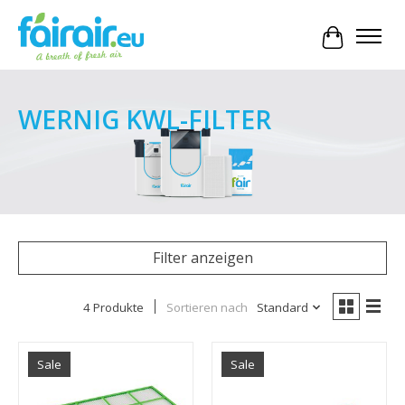
Ihr Waren
WERNIG KWL-FILTER
Filter anzeigen
4 Produkte
Sortieren nach
Standard
Sale
Sale