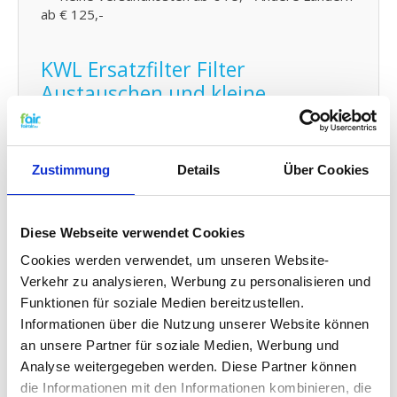
ab € 125,-
KWL Ersatzfilter Filter
Austauschen und kleine
Wartung:
Den Filter von fairair für den Wernig G90-200
luftungsanlage können Sie auf einfache Weise
Zustimmung
Details
Über Cookies
selber austauschen und den neuen Filter in Ihr
kontrollierte Wohnraumlüftung (KWL) Element
anbringen. Schauen Sie dafür auf
Diese Webseite verwendet Cookies
unsere
Gebrauchsanleitung
für den Austausch Ihres
Ersatz Filters. Sie können auch problemlos
Cookies werden verwendet, um unseren Website-
kleine
Wartungen selber durchführen
indem Sie Ihr
Verkehr zu analysieren, Werbung zu personalisieren und
System zwischendurch mit Probiotika reinigen.
Funktionen für soziale Medien bereitzustellen.
Informationen über die Nutzung unserer Website können
G4 Qualität zu einem G3 Preis:
an unsere Partner für soziale Medien, Werbung und
Analyse weitergegeben werden. Diese Partner können
f'air G3 Filter haben eine Auffangkapazität von 92%.
die Informationen mit den Informationen kombinieren, die
Die Auffangkapazität eines G3 Filters muss den