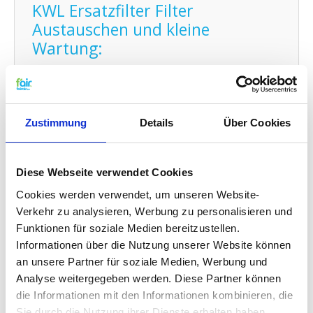
KWL Ersatzfilter Filter
Austauschen und kleine
Wartung:
Den Filter von fairair für den Fläkt luftungsanlage
können Sie auf einfache Weise selber austauschen
und den neuen Filter in Ihr kontrollierte
Wohnraumlüftung (KWL) Element anbringen.
Zustimmung
Details
Über Cookies
Schauen Sie dafür auf
unsere
Gebrauchsanleitung
für den Austausch Ihres
Ersatz Filters. Sie können auch problemlos
kleine
Wartungen selber durchführen
indem Sie Ihr
Diese Webseite verwendet Cookies
System zwischendurch mit Probiotika reinigen.
Cookies werden verwendet, um unseren Website-
Verkehr zu analysieren, Werbung zu personalisieren und
G4 Qualität zu einem G3 Preis:
Funktionen für soziale Medien bereitzustellen.
Informationen über die Nutzung unserer Website können
f'air G3 Filter haben eine Auffangkapazität von 92%.
an unsere Partner für soziale Medien, Werbung und
Die Auffangkapazität eines G3 Filters muss den
Analyse weitergegeben werden. Diese Partner können
festgelegten EN779 Standards entsprechend
zwischen 80% und 90% betragen. Das bedeutet
die Informationen mit den Informationen kombinieren, die
konkret das f'air G3 Filter eine höhere Effizienz
Sie durch die Nutzung ihrer Dienste erhalten haben.