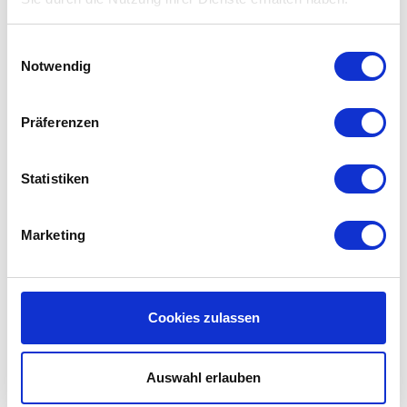
haben und also mehr Schmutz auffangen als der
Standard vorschreibt. Sie können sich daher sicher
Einwilligungsauswahl
sein, das Sie einen hohen Qualitätsfilter für einen
Notwendig
scharfen Preis kaufen. Lesen Sie hier alles
über
Filterklassen und Standardisierungen.
Präferenzen
Gebrauchsanleitung Fläkt RDKB
Statistiken
3 / RDKC 3 / RDKD 3
Haben Sie
die Gebrauchsanleitung
des
Marketing
Fläkt verloren? Sie können hier de
Gebrauchsanleitung Ihres Fläkt Lüftungsanlage
herunterladen.
Cookies zulassen
Errinerungsservice:
Sie bekommen alle sechs Monate eine Erinnerungs-
Email von uns, für jeden Moment an dem Sie Ihren
Auswahl erlauben
Fläkt RDKB 3 / RDKC 3 / RDKD 3 KWL Filter