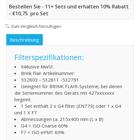
Bestellen Sie - 11+ Sets und erhalten 10% Rabatt
- €10,75 pro Set
Zum Vergleich hinzufügen
Beschreibung
Filterspezifikationen:
Inklusive MwSt.
Brink Flair Artikelnummer:
532803 - 532811 -532791
Geeignet für BRINK FLAIR-Systeme, bei denen
die Seriennummer des Geräts mit 427xxxxxxx
beginnt
1 Set enthält 2 x G4 filter (EN779) oder 1 x G4
und 1 X F7
Abmessungen ca. 215x400 mm (L x B)
G4 = ISO Coarse 60%
F7 = ISO ePM1 60%