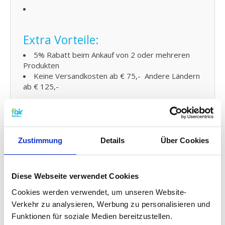
Extra Vorteile:
5% Rabatt beim Ankauf von 2 oder mehreren
Produkten
Keine Versandkosten ab € 75,- Andere Ländern
ab € 125,-
KWL Ersatzfilter Filter
Austauschen und kleine
Zustimmung
Details
Über Cookies
Wartung:
Den Filter von fairair für den Brink Flair
luftungsanlage können Sie auf einfache Weise
Diese Webseite verwendet Cookies
selber austauschen und den neuen Filter in Ihr
kontrollierte Wohnraumlüftung (KWL) Element
Cookies werden verwendet, um unseren Website-
anbringen. Schauen Sie dafür auf
Verkehr zu analysieren, Werbung zu personalisieren und
unsere
Gebrauchsanleitung
für den Austausch Ihres
Funktionen für soziale Medien bereitzustellen.
Ersatz Filters. Sie können auch problemlos