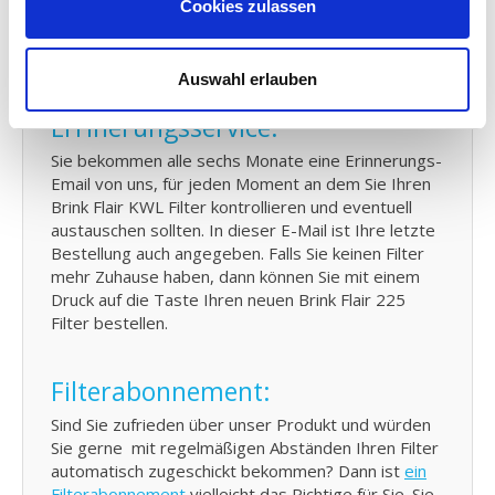
Cookies zulassen
225 verloren? Sie können hier de
Gebrauchsanleitung Ihres Brink Lüftungsanlage
herunterladen.
Auswahl erlauben
Errinerungsservice:
Sie bekommen alle sechs Monate eine Erinnerungs-
Email von uns, für jeden Moment an dem Sie Ihren
Brink Flair KWL Filter kontrollieren und eventuell
austauschen sollten. In dieser E-Mail ist Ihre letzte
Bestellung auch angegeben. Falls Sie keinen Filter
mehr Zuhause haben, dann können Sie mit einem
Druck auf die Taste Ihren neuen Brink Flair 225
Filter bestellen.
Filterabonnement:
Sind Sie zufrieden über unser Produkt und würden
Sie gerne mit regelmäßigen Abständen Ihren Filter
automatisch zugeschickt bekommen? Dann ist
ein
Filterabonnement
vielleicht das Richtige für Sie. Sie