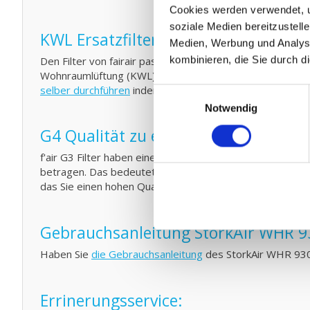
Cookies werden verwendet, u
soziale Medien bereitzustell
KWL Ersatzfilter Filter Austauschen
Medien, Werbung und Analyse
Den Filter von fairair passend für den StorkAir WHR 930/
kombinieren, die Sie durch d
Wohnraumlüftung (KWL) Element anbringen. Schauen Sie
selber durchführen
indem Sie Ihr System zwischendurch m
Einwilligungsauswahl
Notwendig
G4 Qualität zu einem G3 Preis:
f'air G3 Filter haben eine Auffangkapazität von 92%. D
betragen. Das bedeutet konkret das f'air G3 Filter eine 
das Sie einen hohen Qualitätsfilter für einen scharfen Pre
Gebrauchsanleitung StorkAir WHR 9
Haben Sie
die Gebrauchsanleitung
des StorkAir WHR 930/
Errinerungsservice: