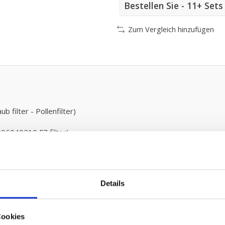
Bestellen Sie - 11+ Set
Zum Vergleich hinzufügen
filter - Pollenfilter)
06040210 F7 filter)
Details
ten
Cookies
 125,-