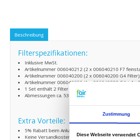
Beschreibung
Filterspezifikationen:
Inklusive MwSt.
Artikelnummer 006040212 (2 x 006040210 F7 feinstaub 
Artikelnummer 006040200 (2 x 006040200 G4 Filter)
Artikelnummer 006040250 (1 x 006040200 G4 + 1x 0
1 Set enthält 2 Filter (EN779)
Abmessungen ca. 530x200 (in mm en L x B)
Zustimmung
Extra Vorteile:
5% Rabatt beim Ankauf von 2 oder mehreren Produk
Diese Webseite verwendet 
Keine Versandkosten ab € 75,- Andere Ländern ab €