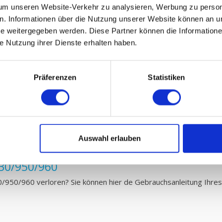
m unseren Website-Verkehr zu analysieren, Werbung zu persona
en. Informationen über die Nutzung unserer Website können an un
 und kleine Wartung:
 weitergegeben werden. Diese Partner können die Informatione
950/960 luftungsanlage können Sie auf einfache Weise selber aust
ie Nutzung ihrer Dienste erhalten haben.
 dafür auf unsere
Gebrauchsanleitung
für den Austausch Ihres Ers
it Probiotika reinigen.
Präferenzen
Statistiken
ie Auffangkapazität eines G3 Filters muss den festgelegten EN7
höhere Effizienz haben und also mehr Schmutz auffangen als der St
is kaufen. Lesen Sie hier alles über
Filterklassen und Standardisie
Auswahl erlauben
30/950/960
950/960 verloren? Sie können hier de Gebrauchsanleitung Ihres 