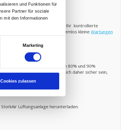
lisieren und Funktionen für
sere Partner für soziale
n mit den Informationen
auschen und den neuen Filter in Ihr kontrollierte
atz Filters. Sie können auch problemlos kleine
Wartungen
Marketing
79 Standards entsprechend zwischen 80% und 90%
andard vorschreibt. Sie können sich daher sicher sein,
rungen.
Cookies zulassen
StorkAir Lüftungsanlage herunterladen.