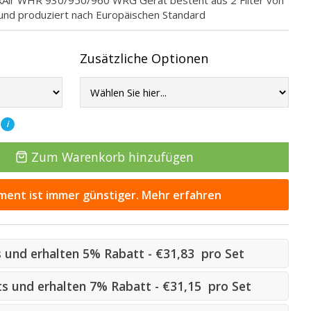
rkAir WHR 930/950/960 WRG Gerät besteht aus 2 Filter von
t und produziert nach Europäischen Standard
Zusätzliche Optionen
T
i
Zum Warenkorb hinzufügen
ent ist immer günstiger. Mehr erfahren
ts und erhalten 5% Rabatt - €31,83 pro Set
Sets und erhalten 7% Rabatt - €31,15 pro Set