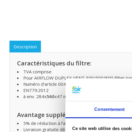
Description
Caractéristiques du filtre:
TVA comprise
Pour AIRFLOW DUPLEX VENT 300/500/800 Filter pou
Numéro d’article 0043.0138 (F7 filter)
EN779:2012
à env. 284x
560
x47 mm
Consentement
Avantage supplémentaire
5% de réduction à l’achat de deux ou plusieurs produi
Ce site web utilise des cook
Livraison gratuite dès € 75,- (Belgique)