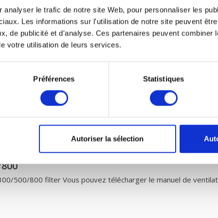
 analyser le trafic de notre site Web, pour personnaliser les publ
iaux. Les informations sur l'utilisation de notre site peuvent êt
x, de publicité et d'analyse. Ces partenaires peuvent combiner l
mécanique avec récupération de chaleur et peti
e votre utilisation de leurs services.
res VMC de fairair AIRFLOW DUPLEX VENT 300/500/800 filter vou
placer votre filtre pour ventilation mécanique avec récupératio
e
de probiotiques
entre temps.
Préférences
Statistiques
des filtres G3, selon les normes prescrites EN779 doivent être e
nt donc plus de saletés que prescrit par la norme. Vous êtes donc a
e
.
Autoriser la sélection
Auto
/800
500/800 filter Vous pouvez télécharger le manuel de ventilat