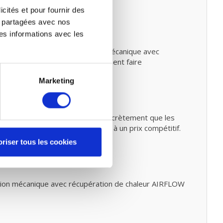
icités et pour fournir des
re partagées avec nos
es informations avec les
t entretien
s-même dans votre ventilation mécanique avec
n de chaleur. Vous pouvez également faire
Marketing
ntre 80% et 90%. Cela signifie concrètement que les
ssuré de filtres de haute qualité à un prix compétitif.
riser tous les cookies
ion mécanique avec récupération de chaleur AIRFLOW