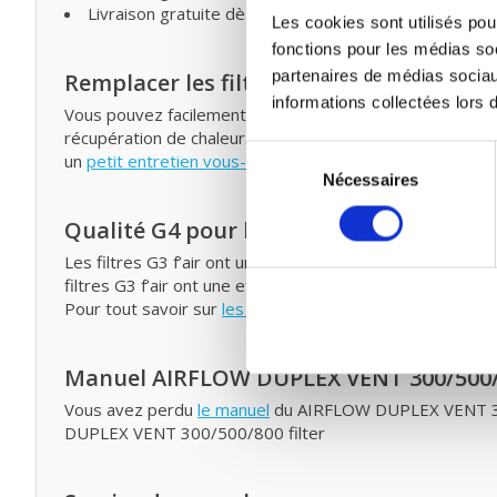
Livraison gratuite dès € 125,- (France)
Les cookies sont utilisés pour
fonctions pour les médias soc
partenaires de médias sociau
Remplacer les filtres pour ventilation 
informations collectées lors d
Vous pouvez facilement remplacer et remettre les filt
récupération de chaleur. Consultez
notre manuel
pour rem
Sélection
un
petit entretien vous-même
en traitant votre systèm
Nécessaires
du
consentement
Qualité G4 pour le prix G3
Les filtres G3 f’air ont une capture de 92%. La capture 
filtres G3 f’air ont une efficacité plus élevée et capture
Pour tout savoir sur
les classes et les normes de filtrag
Manuel AIRFLOW DUPLEX VENT 300/500
Vous avez perdu
le manuel
du AIRFLOW DUPLEX VENT 300/
DUPLEX VENT 300/500/800 filter