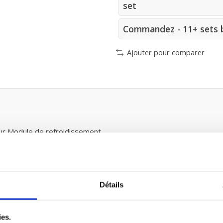
set
Commandez - 11+ sets b
Ajouter pour comparer
r Module de refroidissement
Détails
ts
ies.