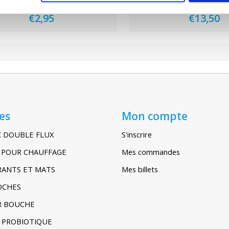
DN 125 (1 PCs - G4)
DN 125 (5 PCs - G
€2,95
€13,50
es
Mon compte
C DOUBLE FLUX
S'inscrire
IR POUR CHAUFFAGE
Mes commandes
TRANTS ET MATS
Mes billets
POCHES
R BOUCHE
 PROBIOTIQUE