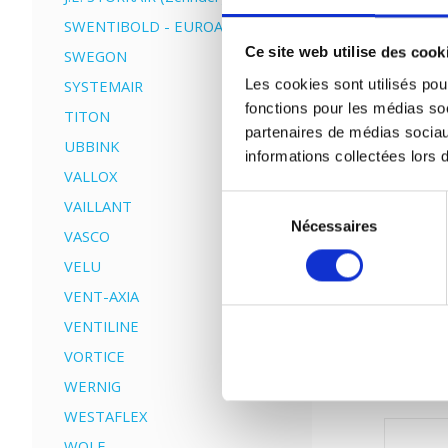
SWENTIBOLD - EUROAIR
Ce site web utilise des cook
SWEGON
Sold
Les cookies sont utilisés pour
SYSTEMAIR
fonctions pour les médias soc
TITON
partenaires de médias sociau
UBBINK
informations collectées lors d
VALLOX
Sélection
VAILLANT
Nécessaires
du
VASCO
consentement
VELU
VENT-AXIA
VENTILINE
VORTICE
WERNIG
WESTAFLEX
WOLF