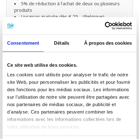
5% de réduction à l’achat de deux ou plusieurs
produits
Livraison gratuite dès € 75,- (Belgique)
Livraison gratuite dès € 125,- (France)
Remplacer les filtres pour ventilation
Consentement
Détails
À propos des cookies
mécanique avec récupération de
chaleur et petit entretien
Vous pouvez facilement remplacer et remettre les
Ce site web utilise des cookies.
filtres VMC de fairair pour DX vous-même dans
Les cookies sont utilisés pour analyser le trafic de notre
votre ventilation mécanique avec récupération de
site Web, pour personnaliser les publicités et pour fournir
chaleur. Consultez
notre manuel
pour remplacer
des fonctions pour les médias sociaux. Les informations
votre filtre pour ventilation mécanique avec
récupération de chaleur. Vous pouvez également
sur l'utilisation de notre site peuvent être partagées avec
faire un
petit entretien vous-même
en traitant
nos partenaires de médias sociaux, de publicité et
votre système
de probiotiques
entre temps.
d'analyse. Ces partenaires peuvent combiner les
informations avec les informations collectées lors de
votre utilisation de leurs services.
Qualité G4