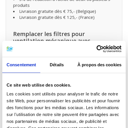
produits
Livraison gratuite dès € 75,- (Belgique)
Livraison gratuite dès € 125,- (France)
Remplacer les filtres pour
ventilation mécanique avec
récupération de chaleur et petit
entretien
Vous pouvez facilement remplacer et remettre les
Consentement
Détails
À propos des cookies
filtres VMC de fairair AIRFLOW DUPLEX VENT 500
filter vous-même dans votre ventilation mécanique
avec récupération de chaleur.
Ce site web utilise des cookies.
Consultez
notre manuel
pour remplacer votre filtre
pour ventilation mécanique avec récupération de
Les cookies sont utilisés pour analyser le trafic de notre
chaleur. Vous pouvez également faire
site Web, pour personnaliser les publicités et pour fournir
un
petit entretien vous-même
en traitant votre
des fonctions pour les médias sociaux. Les informations
système
de probiotiques
entre temps.
sur l'utilisation de notre site peuvent être partagées avec
nos partenaires de médias sociaux, de publicité et
Qualité G4 pour le prix G3