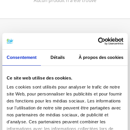
Aucun produit n'a été trouvé
Consentement
Détails
À propos des cookies
Ce site web utilise des cookies.
Catégories
Les cookies sont utilisés pour analyser le trafic de notre
FILTRES VMC DOUBLE FLUX
site Web, pour personnaliser les publicités et pour fournir
FILTRE À AIR POUR CHAUFFAGE
des fonctions pour les médias sociaux. Les informations
sur l'utilisation de notre site peuvent être partagées avec
TISSUS FILTRANTS ET MATS
nos partenaires de médias sociaux, de publicité et
FILTRES À POCHES
d'analyse. Ces partenaires peuvent combiner les
informations avec les informations collectées lors de