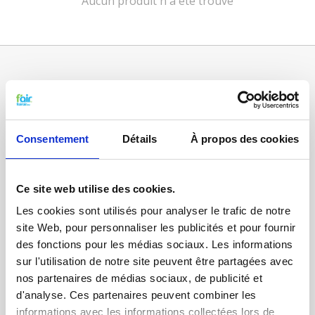
Aucun produit n'a été trouvé
Consentement
Détails
À propos des cookies
Ce site web utilise des cookies.
Catégories
Les cookies sont utilisés pour analyser le trafic de notre
FILTRES VMC DOUBLE FLUX
site Web, pour personnaliser les publicités et pour fournir
FILTRE À AIR POUR CHAUFFAGE
des fonctions pour les médias sociaux. Les informations
sur l'utilisation de notre site peuvent être partagées avec
TISSUS FILTRANTS ET MATS
nos partenaires de médias sociaux, de publicité et
FILTRES À POCHES
d'analyse. Ces partenaires peuvent combiner les
informations avec les informations collectées lors de