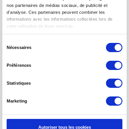
FILTRES VMC DOUBLE FLUX
nos partenaires de médias sociaux, de publicité et
FILTRE À AIR POUR CHAUFFAGE
d'analyse. Ces partenaires peuvent combiner les
informations avec les informations collectées lors de
TISSUS FILTRANTS ET MATS
votre utilisation de leurs services.
FILTRES À POCHES
FILTRE POUR BOUCHE
Sélection
Nécessaires
du
NETTOYAGE PROBIOTIQUE
consentement
COMMANDE DE MAINTENANCE
Préférences
INFORMATION SUR LA VENTILATION À
RÉCUPÉRATION THE CHALEUR
Statistiques
MONITEUR DE QUALITÉ DE L’AIR INTÉRIEUR - UHOO
Marketing
Mon compte
S'inscrire
Mes commandes
Autoriser tous les cookies