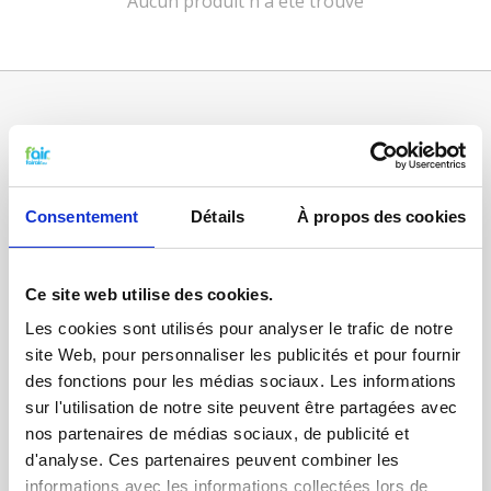
Aucun produit n'a été trouvé
Consentement
Détails
À propos des cookies
Ce site web utilise des cookies.
Catégories
Les cookies sont utilisés pour analyser le trafic de notre
FILTRES VMC DOUBLE FLUX
site Web, pour personnaliser les publicités et pour fournir
FILTRE À AIR POUR CHAUFFAGE
des fonctions pour les médias sociaux. Les informations
sur l'utilisation de notre site peuvent être partagées avec
TISSUS FILTRANTS ET MATS
nos partenaires de médias sociaux, de publicité et
FILTRES À POCHES
d'analyse. Ces partenaires peuvent combiner les
informations avec les informations collectées lors de