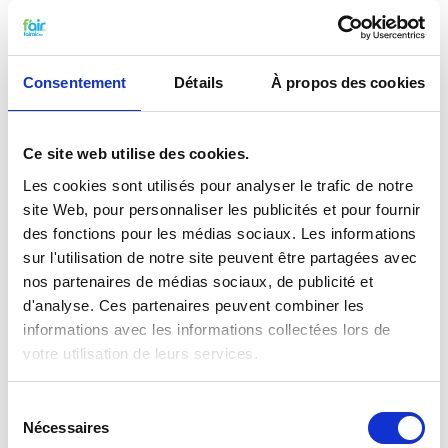
Remplacer les filtres à air pour
chauffage et petit entretien
Consentement
Détails
À propos des cookies
Vous pouvez facilement remplacer et remettre les
filtres de fairair pour Brink Allure vous-même dans
votre chauffage de l'air.
Ce site web utilise des cookies.
Consultez
notre manuel
pour remplacer votre filtre.
Les cookies sont utilisés pour analyser le trafic de notre
Vous pouvez également faire un
petit entretien
vous-même
en traitant votre système
de
site Web, pour personnaliser les publicités et pour fournir
probiotiques
entre temps.
des fonctions pour les médias sociaux. Les informations
sur l'utilisation de notre site peuvent être partagées avec
nos partenaires de médias sociaux, de publicité et
Qualité G4 pour le prix G3
d'analyse. Ces partenaires peuvent combiner les
Les filtres G3 f’air ont une capture de 92%. La
informations avec les informations collectées lors de
capture des filtres G3, selon les normes prescrites
votre utilisation de leurs services.
EN779 doivent être entre 80% et 90%. Cela
signifie concrètement que les filtres G3 f’air ont
une efficacité plus élevée et capturent donc plus de
Sélection
saletés que prescrit par la norme. Vous êtes donc
Nécessaires
du
assuré de filtres de haute qualité à un prix