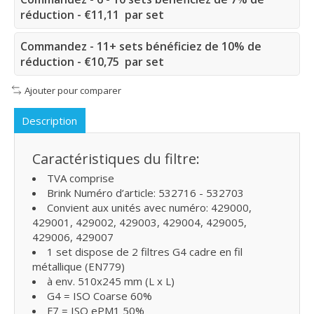
réduction - €11,11 par set
Commandez - 11+ sets bénéficiez de 10% de
réduction - €10,75 par set
Ajouter pour comparer
Description
Caractéristiques du filtre:
TVA comprise
Brink Numéro d’article: 532716 - 532703
Convient aux unités avec numéro: 429000,
429001, 429002, 429003, 429004, 429005,
429006, 429007
1 set dispose de 2 filtres G4 cadre en fil
métallique (EN779)
à env. 510x245 mm (L x L)
G4 = ISO Coarse 60%
F7 = ISO ePM1 50%