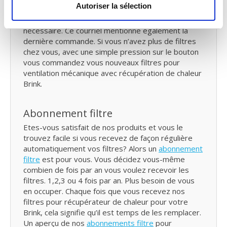
Autoriser la sélection
tous les six mois. Pour vous le moment pour
vérifier vos filtres Brink VMC et de les remplacer si
nécessaire. Ce courriel mentionne également la
dernière commande. Si vous n’avez plus de filtres
chez vous, avec une simple pression sur le bouton
vous commandez vous nouveaux filtres pour
ventilation mécanique avec récupération de chaleur
Brink.
Abonnement filtre
Etes-vous satisfait de nos produits et vous le
trouvez facile si vous recevez de façon régulière
automatiquement vos filtres? Alors un
abonnement
filtre
est pour vous. Vous décidez vous-même
combien de fois par an vous voulez recevoir les
filtres. 1,2,3 ou 4 fois par an. Plus besoin de vous
en occuper. Chaque fois que vous recevez nos
filtres pour récupérateur de chaleur pour votre
Brink, cela signifie qu’il est temps de les remplacer.
Un aperçu de nos
abonnements filtre
pour