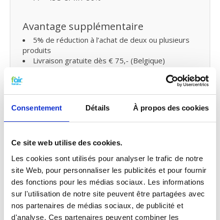
Avantage supplémentaire
5% de réduction à l’achat de deux ou plusieurs
produits
Livraison gratuite dès € 75,- (Belgique)
Livraison gratuite dès € 125,- (France)
Remplacer les filtres pour ventilation
Consentement
Détails
À propos des cookies
mécanique avec récupération de
chaleur et petit entretien
Vous pouvez facilement remplacer et remettre les
Ce site web utilise des cookies.
filtres VMC de fairair pour Brink Flair vous-même
dans votre ventilation mécanique avec récupération
Les cookies sont utilisés pour analyser le trafic de notre
de chaleur. Consultez
notre manuel
pour remplacer
site Web, pour personnaliser les publicités et pour fournir
votre filtre pour ventilation mécanique avec
des fonctions pour les médias sociaux. Les informations
récupération de chaleur. Vous pouvez également
sur l'utilisation de notre site peuvent être partagées avec
faire un
petit entretien vous-même
en traitant
nos partenaires de médias sociaux, de publicité et
votre système
de probiotiques
entre temps.
d'analyse. Ces partenaires peuvent combiner les