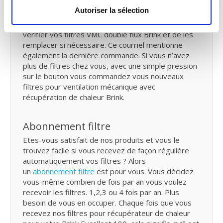
Autoriser la sélection
Nous allons vous envoyer un courriel de rappel
tous les six mois. Pour vous le moment pour
vérifier vos filtres VMC double flux Brink et de les
remplacer si nécessaire. Ce courriel mentionne
également la dernière commande. Si vous n’avez
plus de filtres chez vous, avec une simple pression
sur le bouton vous commandez vous nouveaux
filtres pour ventilation mécanique avec
récupération de chaleur Brink.
Abonnement filtre
Etes-vous satisfait de nos produits et vous le
trouvez facile si vous recevez de façon régulière
automatiquement vos filtres ? Alors
un
abonnement filtre
est pour vous. Vous décidez
vous-même combien de fois par an vous voulez
recevoir les filtres. 1,2,3 ou 4 fois par an. Plus
besoin de vous en occuper. Chaque fois que vous
recevez nos filtres pour récupérateur de chaleur