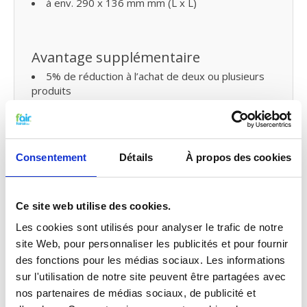
à env. 290 x 136 mm mm (L x L)
Avantage supplémentaire
5% de réduction à l’achat de deux ou plusieurs
produits
Livraison gratuite dès € 75,- (Belgique)
Livraison gratuite dès € 125,- (France)
Remplacer les filtres pour ventilation
Consentement
Détails
À propos des cookies
mécanique controlee (VMC) double
flux et petit entretien
Ce site web utilise des cookies.
Vous pouvez facilement remplacer et remettre les
filtres VMC de fairair pour Brink vous-même dans
Les cookies sont utilisés pour analyser le trafic de notre
votre ventilation mécanique avec récupération de
site Web, pour personnaliser les publicités et pour fournir
chaleur. Consultez
notre manuel
pour remplacer
des fonctions pour les médias sociaux. Les informations
votre filtre pour ventilation mécanique avec
sur l'utilisation de notre site peuvent être partagées avec
récupération de chaleur. Vous pouvez également
nos partenaires de médias sociaux, de publicité et
faire un
petit entretien vous-même
en traitant