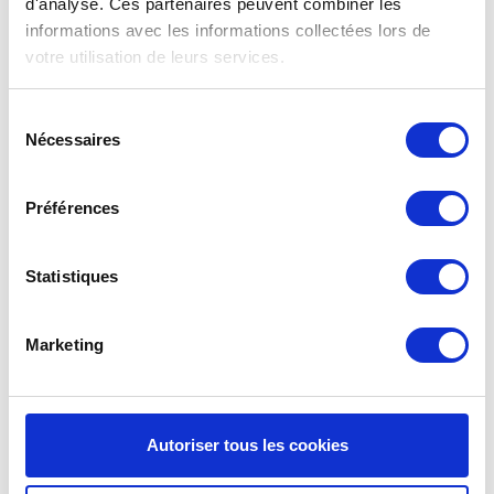
d'analyse. Ces partenaires peuvent combiner les
votre système
de probiotiques
entre temps.
informations avec les informations collectées lors de
votre utilisation de leurs services.
Qualité G4 pour le prix G3
Les filtres G3 f’air ont une capture de 92%. La
Sélection
capture des filtres G3, selon les normes prescrites
Nécessaires
du
EN779 doivent être entre 80% et 90%. Cela
consentement
signifie concrètement que les filtres G3 f’air ont
une efficacité plus élevée et capturent donc plus de
Préférences
saletés que prescrit par la norme. Vous êtes donc
assuré de filtres de haute qualité à un prix
compétitif. Pour tout savoir sur
les classes et les
Statistiques
normes de filtrage
.
Marketing
Manuel Brink Renovent Excellent 180
Vous avez perdu
le manuel
du Brink Renovent
Excellent 180 Vous pouvez télécharger le manuel
d’installation Système VMC Double flux.
Autoriser tous les cookies
Service de rappel