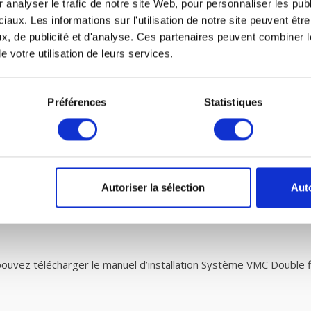
 analyser le trafic de notre site Web, pour personnaliser les publ
iaux. Les informations sur l'utilisation de notre site peuvent êt
x, de publicité et d'analyse. Ces partenaires peuvent combiner l
e votre utilisation de leurs services.
canique controlee (VMC) double flux et petit ent
es VMC de fairair pour Brink Renovent HR vous-même dans votre v
 ventilation mécanique avec récupération de chaleur. Vous pouve
Préférences
Statistiques
des filtres G3, selon les normes prescrites EN779 doivent être e
nt donc plus de saletés que prescrit par la norme. Vous êtes donc a
Autoriser la sélection
Auto
e
.
uvez télécharger le manuel d’installation Système VMC Double f