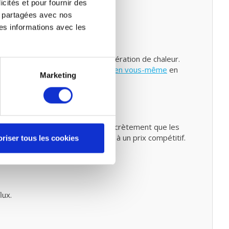
icités et pour fournir des
re partagées avec nos
es informations avec les
retien
entilation mécanique avec récupération de chaleur.
z également faire un
petit entretien vous-même
en
Marketing
ntre 80% et 90%. Cela signifie concrètement que les
ssuré de filtres de haute qualité à un prix compétitif.
riser tous les cookies
lux.