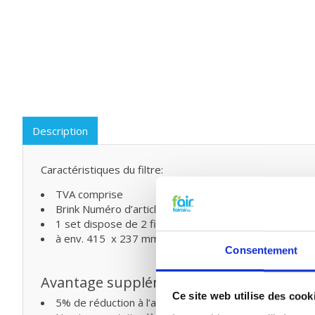
Description
C
aractéristiques du filtre:
TVA comprise
Brink Numéro d’article 531101 / 535001
1 set dispose de 2 filtres 1 x G3 - 1 X F6 (EN779:201
à env. 415 x 237 mm (L x L)
Consentement
Avantage supplémentaire
Ce site web utilise des cook
5% de réduction à l’achat de deux ou plusieurs produi