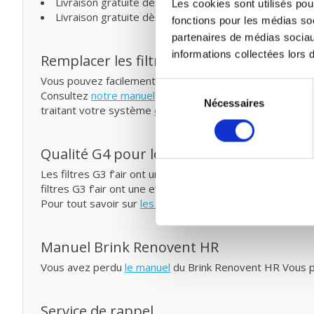
Livraison gratuite dès € 75,- (Belgique)
Les cookies sont utilisés pour
Livraison gratuite dès € 125,- (France)
fonctions pour les médias soc
partenaires de médias sociau
informations collectées lors d
Remplacer les filtres pour ventilation mé
Vous pouvez facilement remplacer et remettre les filtr
Sélection
Consultez
notre manuel
pour remplacer votre filtre pour
Nécessaires
du
traitant votre système
de probiotiques
entre temps.
consentement
Qualité G4 pour le prix G3
Les filtres G3 f’air ont une capture de 92%. La capture 
filtres G3 f’air ont une efficacité plus élevée et capture
Pour tout savoir sur
les classes et les normes de filtrag
Manuel Brink Renovent HR
Vous avez perdu
le manuel
du Brink Renovent HR Vous po
Service de rappel