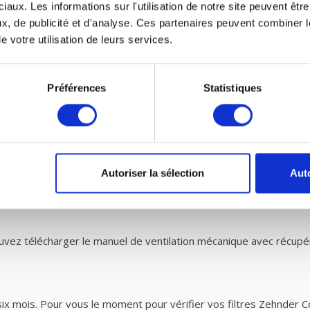
iaux. Les informations sur l'utilisation de notre site peuvent êt
x, de publicité et d'analyse. Ces partenaires peuvent combiner l
canique avec récupération de chaleur et petit e
e votre utilisation de leurs services.
es VMC de fairair pour Zehnder ComfoD 300 vous-même dans votre
 ventilation mécanique avec récupération de chaleur. Vous pouve
Préférences
Statistiques
des filtres G3, selon les normes prescrites EN779 doivent être e
nt donc plus de saletés que prescrit par la norme. Vous êtes donc a
Autoriser la sélection
Auto
e
.
ez télécharger le manuel de ventilation mécanique avec récupé
 six mois. Pour vous le moment pour vérifier vos filtres Zehnder 