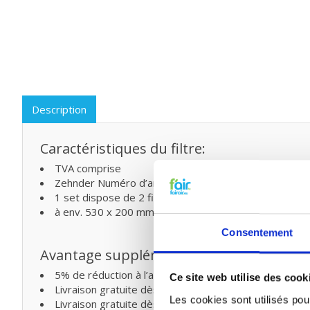
Description
Caractéristiques du filtre:
TVA comprise
Zehnder Numéro d’article 400100084 = G4, 40010008
1 set dispose de 2 filtres (EN779)
à env. 530 x 200 mm (L x L)
Consentement
Avantage supplémentaire
5% de réduction à l’achat de deux ou plusieurs produi
Ce site web utilise des cook
Livraison gratuite dès € 75,- (Belgique)
Les cookies sont utilisés pour
Livraison gratuite dès € 125,- (France)