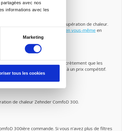
re partagées avec nos
es informations avec les
ntretien
 ventilation mécanique avec récupération de chaleur.
z également faire un
petit entretien vous-même
en
Marketing
ntre 80% et 90%. Cela signifie concrètement que les
ssuré de filtres de haute qualité à un prix compétitif.
riser tous les cookies
ration de chaleur Zehnder ComfoD 300
.
ComfoD 300ière commande. Si vous n’avez plus de filtres