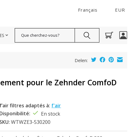
Français
EUR
Rechercher
ES
Delen:
acement pour le Zehnder ComfoD
f’air filtres adaptés à:
f'air
Disponibilité:
En stock
SKU:
WTWZE3-530200