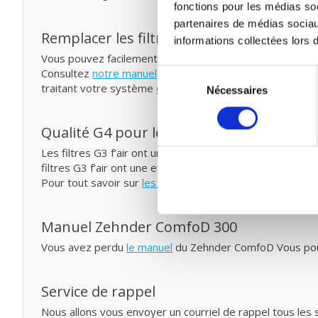
fonctions pour les médias soc
partenaires de médias sociau
Remplacer les filtres pour ventilation mé
informations collectées lors d
Vous pouvez facilement remplacer et remettre les filtr
Consultez
notre manuel
pour remplacer votre filtre pour
Sélection
traitant votre système
de probiotiques
entre temps.
Nécessaires
du
consentement
Qualité G4 pour le prix G3
Les filtres G3 f’air ont une capture de 92%. La capture 
filtres G3 f’air ont une efficacité plus élevée et capture
Pour tout savoir sur
les classes et les normes de filtrag
Manuel Zehnder ComfoD 300
Vous avez perdu
le manuel
du Zehnder ComfoD Vous pouv
Service de rappel
Nous allons vous envoyer un courriel de rappel tous les