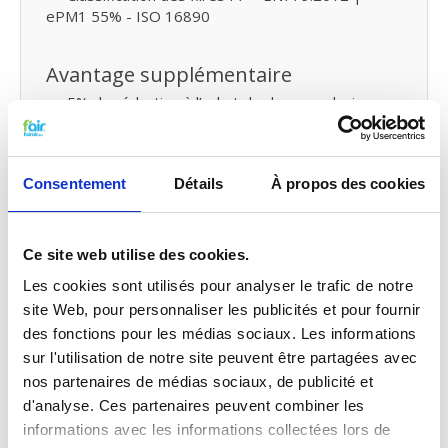
ePM1 55% - ISO 16890
Avantage supplémentaire
5% de réduction à l’achat de deux ou plusieurs
produits
Livraison gratuite dès € 75,- (Belgique)
Livraison gratuite dès € 125,- (France)
Consentement
Détails
À propos des cookies
Remplacer les filtres pour ventilation
mécanique avec récupération de
Ce site web utilise des cookies.
chaleur et petit entretien
Les cookies sont utilisés pour analyser le trafic de notre
Vous pouvez facilement remplacer et remettre les
site Web, pour personnaliser les publicités et pour fournir
filtres VMC de fairair pour DANTHERM HCV460
des fonctions pour les médias sociaux. Les informations
vous-même dans votre ventilation mécanique avec
sur l'utilisation de notre site peuvent être partagées avec
récupération de chaleur. Consultez
nos partenaires de médias sociaux, de publicité et
notre manuel
pour remplacer votre filtre pour
ventilation mécanique avec récupération de chaleur.
d'analyse. Ces partenaires peuvent combiner les
Vous pouvez également faire un
petit entretien
informations avec les informations collectées lors de
vous-même
en traitant votre système
de